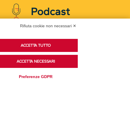
Podcast
Rifiuta cookie non necessari ✕
Ascolta i podcast di approfondimento di Legacoop
su Spreaker.
ACCETTA TUTTO
ACCETTA NECESSARI
Accedi alla sezione
Preferenze GDPR
Privacy Policy
Disclaimer