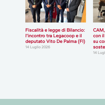
Fiscalità e legge di Bilancio:
CAM,
l’incontro tra Legacoop e il
con i
deputato Vito De Palma (FI)
su co
soste
14 Luglio 2026
14 Lug