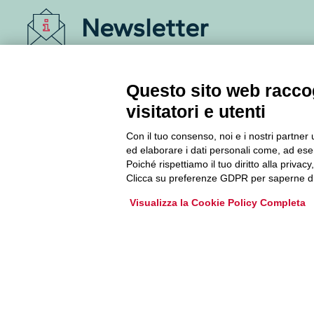
Newsletter
Accedi o iscriviti alla nostra Newsletter Legacoop
Informazioni per restare sempre aggiornati sul
Questo sito web raccog
mondo della cooperazione.
visitatori e utenti
Con il tuo consenso, noi e i nostri partner 
Iscriviti
ed elaborare i dati personali come, ad esem
Poiché rispettiamo il tuo diritto alla privacy
Archivio Newsletter
Clicca su preferenze GDPR per saperne di
Visualizza la Cookie Policy Completa
Via Guattani 9 00161 Roma