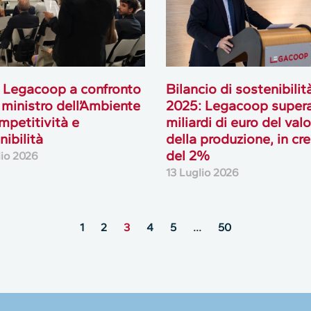
 Legacoop a confronto
Bilancio di sostenibilit
l ministro dell’Ambiente
2025: Legacoop supera
mpetitività e
miliardi di euro del val
nibilità
della produzione, in cre
del 2%
lio 2026
13 Luglio 2026
1
2
3
4
5
…
50