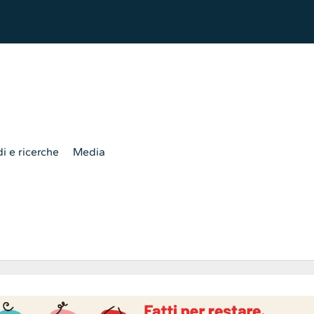
i e ricerche
Media