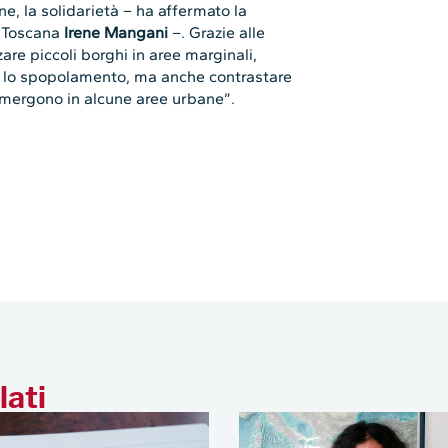
one, la solidarietà – ha affermato la
p Toscana
Irene Mangani
–. Grazie alle
zare piccoli borghi in aree marginali,
re lo spopolamento, ma anche contrastare
emergono in alcune aree urbane”.
lati