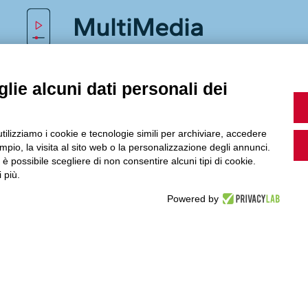
MultiMedia
lie alcuni dati personali dei
Guarda i nostri video, storie e webinar.
utilizziamo i cookie e tecnologie simili per archiviare, accedere
pio, la visita al sito web o la personalizzazione degli annunci.
, è possibile scegliere di non consentire alcuni tipi di cookie.
Accedi a Youtube
 più.
Powered by
Seguici sui nostri canali social: