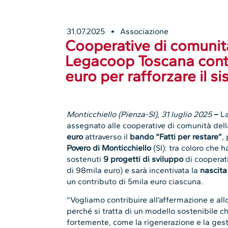
31.07.2025
Associazione
Cooperative di comunit
Legacoop Toscana contr
euro per rafforzare il s
Monticchiello (Pienza-SI), 31 luglio 2025
–
L
assegnato alle cooperative di comunità del
euro
attraverso il
bando “Fatti per restare”
,
Povero di Monticchiello
(SI): tra coloro che
sostenuti
9 progetti di sviluppo
di cooperat
di 98mila euro) e sarà incentivata la
nascita
un contributo di 5mila euro ciascuna.
“Vogliamo contribuire all’affermazione e all
perché si tratta di un modello sostenibile c
fortemente, come la rigenerazione e la gesti