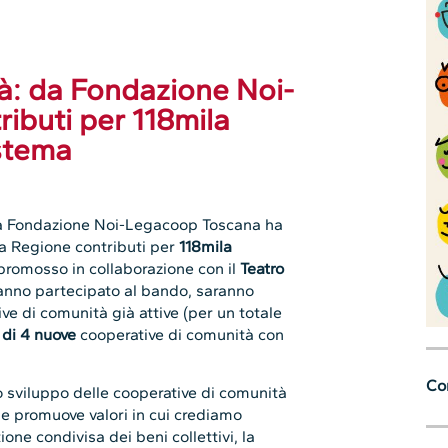
à: da Fondazione Noi-
ibuti per 118mila
istema
a Fondazione Noi-Legacoop Toscana ha
la Regione contributi per
118mila
 promosso in collaborazione con il
Teatro
 hanno partecipato al bando, saranno
ive di comunità già attive (per un totale
 di 4 nuove
cooperative di comunità con
Con
o sviluppo delle cooperative di comunità
he promuove valori in cui crediamo
one condivisa dei beni collettivi, la