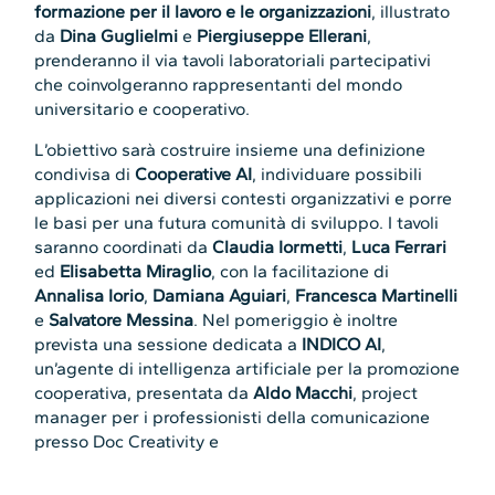
formazione per il lavoro e le organizzazioni
, illustrato
da
Dina Guglielmi
e
Piergiuseppe Ellerani
,
prenderanno il via tavoli laboratoriali partecipativi
che coinvolgeranno rappresentanti del mondo
universitario e cooperativo.
L’obiettivo sarà costruire insieme una definizione
condivisa di
Cooperative AI
, individuare possibili
applicazioni nei diversi contesti organizzativi e porre
le basi per una futura comunità di sviluppo. I tavoli
saranno coordinati da
Claudia Iormetti
,
Luca Ferrari
ed
Elisabetta Miraglio
, con la facilitazione di
Annalisa Iorio
,
Damiana Aguiari
,
Francesca Martinelli
e
Salvatore Messina
. Nel pomeriggio è inoltre
prevista una sessione dedicata a
INDICO AI
,
un’agente di intelligenza artificiale per la promozione
cooperativa, presentata da
Aldo Macchi
, project
manager per i professionisti della comunicazione
presso Doc Creativity e