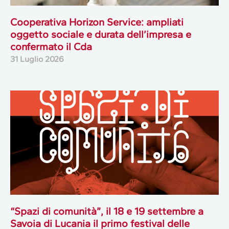
Cooperativa Horizon Service: ampliati
oggetto sociale e durata dell’impresa e
confermato il Cda
31 Luglio 2026
“Spazi di comunità”, il 18 e 19 settembre a
Savoia di Lucania il primo festival delle