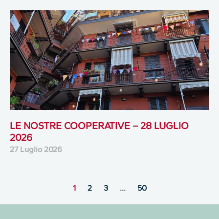
LE NOSTRE COOPERATIVE – 28 LUGLIO
2026
27 Luglio 2026
1
2
3
…
50