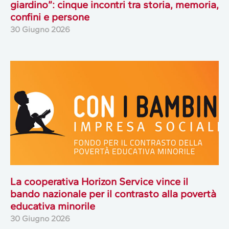
giardino”: cinque incontri tra storia, memoria,
confini e persone
30 Giugno 2026
La cooperativa Horizon Service vince il
bando nazionale per il contrasto alla povertà
educativa minorile
30 Giugno 2026