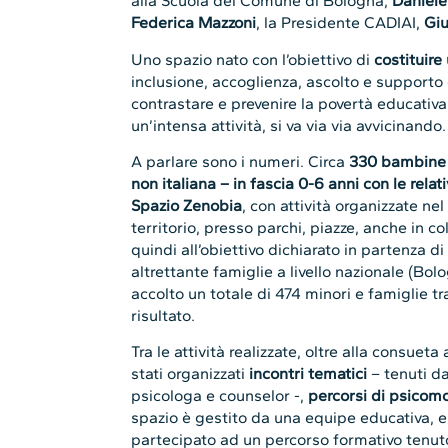
alla Scuola del Comune di Bologna,
Daniele
Federica Mazzoni
, la Presidente CADIAI,
Giu
Uno spazio nato con l’obiettivo di
costituir
inclusione, accoglienza, ascolto e supporto
contrastare e prevenire la povertà educativa
un’intensa attività, si va via via avvicinando.
A parlare sono i numeri. Circa
330 bambine e
non italiana – in fascia 0-6 anni con le relat
Spazio Zenobia
, con attività organizzate nel
territorio, presso parchi, piazze, anche in co
quindi all’obiettivo dichiarato in partenza d
altrettante famiglie a livello nazionale (Bo
accolto un totale di 474 minori e famiglie tr
risultato.
Tra le attività realizzate, oltre alla consuet
stati organizzati
incontri tematici
– tenuti d
psicologa e counselor -,
percorsi di psicomo
spazio è gestito da una equipe educativa, e
partecipato ad un percorso formativo tenut