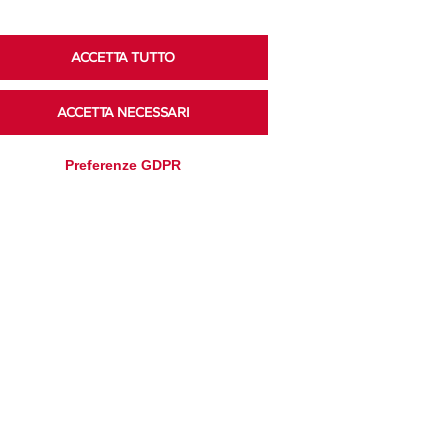
ACCETTA TUTTO
Ascolta i podcast di approfondimento di Legacoop
su Spreaker.
ACCETTA NECESSARI
Preferenze GDPR
Accedi alla sezione
Privacy Policy
Disclaimer
Cookie Policy
Trasparenza
Modifica preferenze
Amministrativa