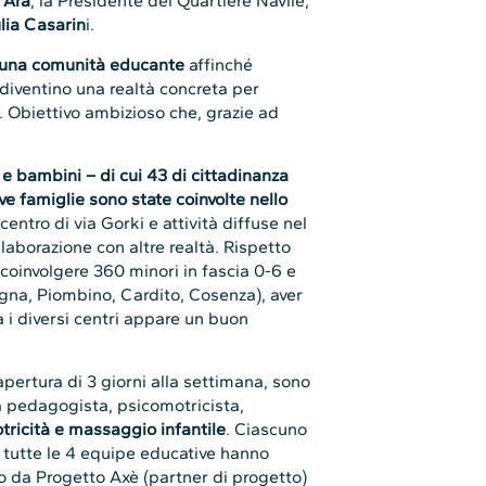
 Ara
, la Presidente del Quartiere Navile,
lia Casarin
i.
e una comunità educante
affinché
 diventino una realtà concreta per
. Obiettivo ambizioso che, grazie ad
 bambini – di cui 43 di cittadinanza
ive famiglie sono state coinvolte nello
 centro di via Gorki e attività diffuse nel
llaborazione con altre realtà. Rispetto
i coinvolgere 360 minori in fascia 0-6 e
logna, Piombino, Cardito, Cosenza), aver
a i diversi centri appare un buon
a apertura di 3 giorni alla settimana, sono
a pedagogista, psicomotricista,
tricità e massaggio infantile
. Ciascuno
 tutte le 4 equipe educative hanno
o da Progetto Axè (partner di progetto)