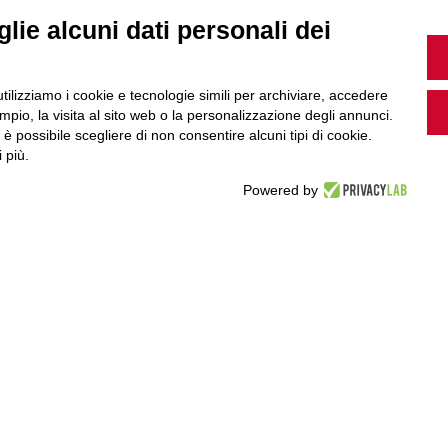
lie alcuni dati personali dei
Guarda i nostri video, storie e webinar.
utilizziamo i cookie e tecnologie simili per archiviare, accedere
pio, la visita al sito web o la personalizzazione degli annunci.
, è possibile scegliere di non consentire alcuni tipi di cookie.
 più.
Accedi a Youtube
Powered by
Seguici sui nostri canali social: