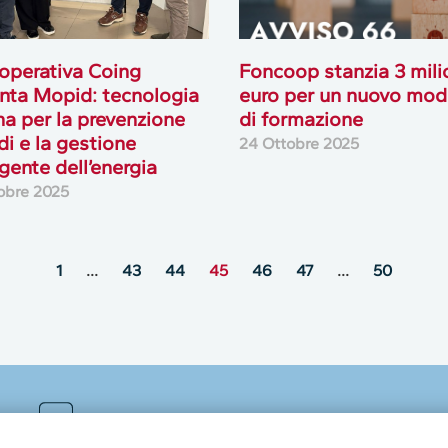
operativa Coing
Foncoop stanzia 3 milio
nta Mopid: tecnologia
euro per un nuovo mod
ana per la prevenzione
di formazione
di e la gestione
24 Ottobre 2025
igente dell’energia
obre 2025
1
…
43
44
45
46
47
…
50
MultiMedia