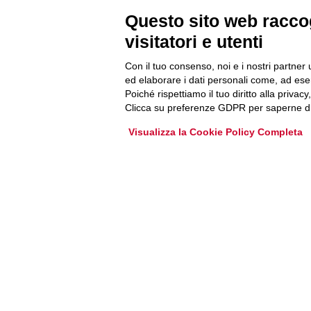
Questo sito web raccog
Accedi o iscriviti alla nostra Newsletter Legacoop
visitatori e utenti
Informazioni per restare sempre aggiornati sul
mondo della cooperazione.
Con il tuo consenso, noi e i nostri partner 
ed elaborare i dati personali come, ad esem
Poiché rispettiamo il tuo diritto alla privacy
Iscriviti
Clicca su preferenze GDPR per saperne di
Visualizza la Cookie Policy Completa
Archivio Newsletter
Via Guattani 9 00161 Roma
Tel. 06844391
Fax 0684439406
E-mail
info@legacoop.coop