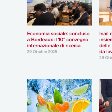
Economia sociale: concluso
Inail 
a Bordeaux il 10° convegno
insie
internazionale di ricerca
delle
da la
29 Ottobre 2025
28 Ott