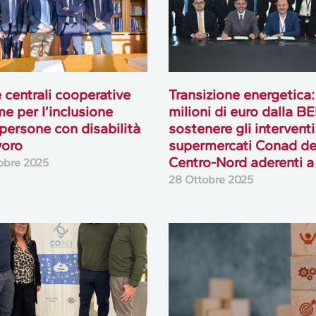
e centrali cooperative
Transizione energetica
me per l’inclusione
milioni di euro dalla BE
 persone con disabilità
sostenere gli interventi
voro
supermercati Conad de
Centro-Nord aderenti a
obre 2025
28 Ottobre 2025