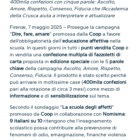
400mila confezioni con cinque parole: Ascolto,
Amore, Rispetto, Consenso, Fiducia che l’Accademia
della Crusca aiuta a interpretare e attualizzare
Firenze, 7 maggio 2025 – Prosegue la campagna
“
Dire, fare, amare
” promossa dalla
Coop
a favore
dell’obbligatorietà dell’
educazione affettiva
nella
scuola. In questi giorni in tutti i
punti vendita Coop
è
in vendita una
confezione multipla di fazzoletti di
carta
proposta in
edizione speciale
con le 5
parole
chiave
della campagna
Ascolto, Amore, Rispetto,
Consenso, Fiducia
. Il prodotto è stato scelto perché
può arrivare in moltissime case (
400mila confezioni
pari alla rotazione di circa 3 mesi) come mezzo di
informazione
e di
sensibilizzazione
sul tema.
Secondo il sondaggio “
La scuola degli affetti
”
promosso da
Coop
in collaborazione con
Nomisma
:
9 italiani su 10
ritengono che l’insegnamento
scolastico possa contribuire alla prevenzione di
fenomeni di odio, emarginazione, finanche violenza