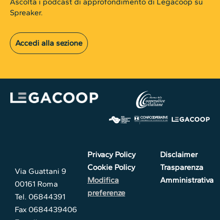
Ascolta i podcast di approfondimento di Legacoop su
Spreaker.
Accedi alla sezione
Privacy Policy
Disclaimer
Cookie Policy
Trasparenza
Via Guattani 9
Modifica
Amministrativa
00161 Roma
preferenze
Tel. 06844391
Fax 0684439406