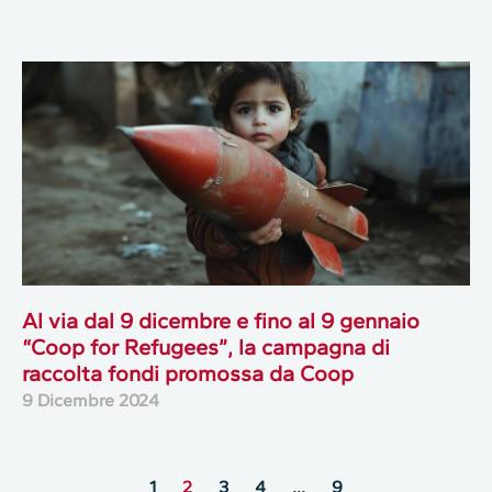
Al via dal 9 dicembre e fino al 9 gennaio
“Coop for Refugees”, la campagna di
raccolta fondi promossa da Coop
9 Dicembre 2024
1
2
3
4
…
9