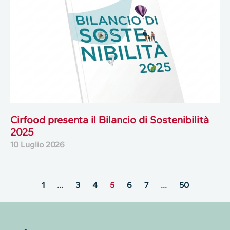
Cirfood presenta il Bilancio di Sostenibilità
2025
10 Luglio 2026
1
…
3
4
5
6
7
…
50