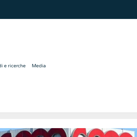
i e ricerche
Media