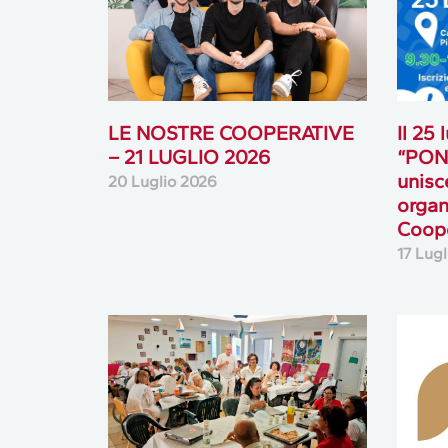
LE NOSTRE COOPERATIVE
Il 25
– 21 LUGLIO 2026
“PONT
unisc
20 Luglio 2026
organ
Coope
17 Lug