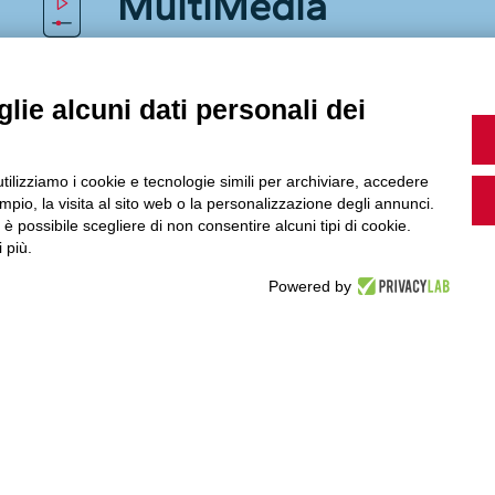
MultiMedia
lie alcuni dati personali dei
Guarda i nostri video, storie e webinar.
utilizziamo i cookie e tecnologie simili per archiviare, accedere
pio, la visita al sito web o la personalizzazione degli annunci.
, è possibile scegliere di non consentire alcuni tipi di cookie.
Accedi a Youtube
 più.
Powered by
Seguici sui nostri canali social: