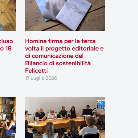
cluso
Homina firma per la terza
go 18
volta il progetto editoriale e
di comunicazione del
Bilancio di sostenibilità
Felicetti
17 Luglio 2026