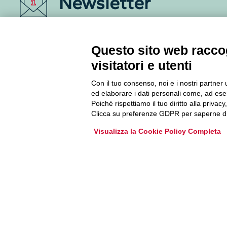
Newsletter
Accedi o iscriviti alla nostra Newsletter Legacoop
Informazioni per restare sempre aggiornati sul
Questo sito web raccog
mondo della cooperazione.
visitatori e utenti
Con il tuo consenso, noi e i nostri partner 
Iscriviti
ed elaborare i dati personali come, ad esem
Poiché rispettiamo il tuo diritto alla privacy
Archivio Newsletter
Clicca su preferenze GDPR per saperne di
Visualizza la Cookie Policy Completa
Via Guattani 9 00161 Roma
Tel. 06844391
Fax 0684439406