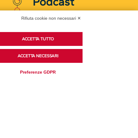
Podcast
Rifiuta cookie non necessari ✕
Ascolta i podcast di approfondimento di Legacoop
su Spreaker.
ACCETTA TUTTO
ACCETTA NECESSARI
Accedi alla sezione
Preferenze GDPR
Privacy Policy
Disclaimer
Cookie Policy
Trasparenza
Modifica preferenze
Amministrativa