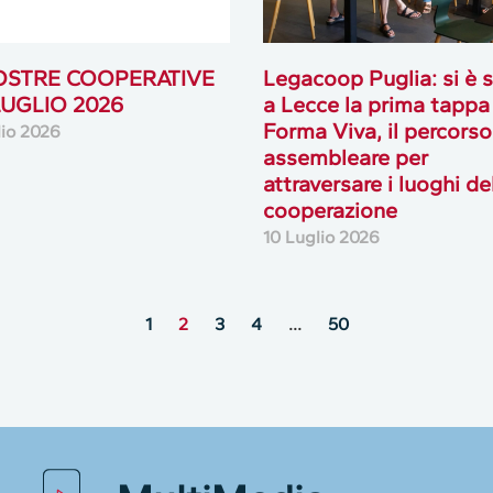
OSTRE COOPERATIVE
Legacoop Puglia: si è 
 LUGLIO 2026
a Lecce la prima tappa
Forma Viva, il percorso
lio 2026
assembleare per
attraversare i luoghi de
cooperazione
10 Luglio 2026
1
2
3
4
…
50