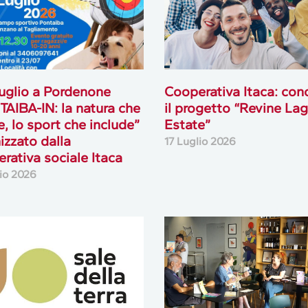
 luglio a Pordenone
Cooperativa Itaca: con
AIBA-IN: la natura che
il progetto “Revine La
e, lo sport che include”
Estate”
izzato dalla
17 Luglio 2026
rativa sociale Itaca
lio 2026