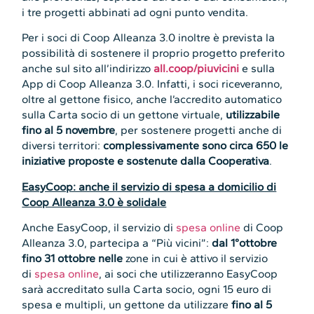
i tre progetti abbinati ad ogni punto vendita.
Per i soci di Coop Alleanza 3.0 inoltre è prevista la
possibilità di sostenere il proprio progetto preferito
anche sul sito all’indirizzo
all.coop/piuvicini
e sulla
App di Coop Alleanza 3.0. Infatti, i soci riceveranno,
oltre al gettone fisico, anche l’accredito automatico
sulla Carta socio di un gettone virtuale,
utilizzabile
fino al 5 novembre
, per sostenere progetti anche di
diversi territori:
complessivamente sono circa 650 le
iniziative proposte e sostenute dalla Cooperativa
.
EasyCoop: anche il servizio di spesa a domicilio di
Coop Alleanza 3.0 è solidale
Anche EasyCoop, il servizio di
spesa online
di Coop
Alleanza 3.0, partecipa a “Più vicini”:
dal 1°ottobre
fino
31 ottobre nelle
zone in cui è attivo il servizio
di
spesa online
, ai soci che utilizzeranno EasyCoop
sarà accreditato sulla Carta socio, ogni 15 euro di
spesa e multipli, un gettone da utilizzare
fino al 5