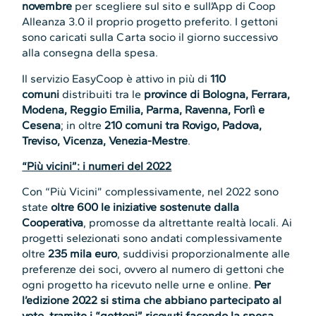
novembre
per scegliere sul sito e sull’App di Coop
Alleanza 3.0 il proprio progetto preferito. I gettoni
sono caricati sulla Carta socio il giorno successivo
alla consegna della spesa.
Il servizio EasyCoop è attivo in più di
110
comuni
distribuiti tra le
province di Bologna, Ferrara,
Modena, Reggio Emilia, Parma, Ravenna, Forlì e
Cesena
; in oltre
210 comuni tra Rovigo, Padova,
Treviso, Vicenza, Venezia-Mestre
.
“Più vicini”: i numeri del 2022
Con “Più Vicini” complessivamente, nel 2022 sono
state
oltre 600 le iniziative sostenute dalla
Cooperativa
, promosse da altrettante realtà locali. Ai
progetti selezionati sono andati complessivamente
oltre
235 mila euro
, suddivisi proporzionalmente alle
preferenze dei soci, ovvero al numero di gettoni che
ogni progetto ha ricevuto nelle urne e online.
Per
l’edizione 2022 si stima che abbiano partecipato al
voto, tramite i “gettoni” ricevuti facendo la spesa,