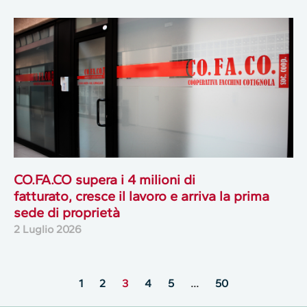
CO.FA.CO supera i 4 milioni di
fatturato, cresce il lavoro e arriva la prima
sede di proprietà
2 Luglio 2026
1
2
3
4
5
…
50