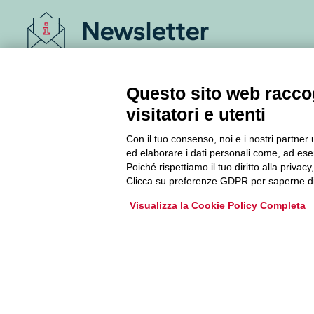
Newsletter
Accedi o iscriviti alla nostra Newsletter Legacoop
Informazioni per restare sempre aggiornati sul
Questo sito web raccog
mondo della cooperazione.
visitatori e utenti
Con il tuo consenso, noi e i nostri partner 
Iscriviti
ed elaborare i dati personali come, ad esem
Poiché rispettiamo il tuo diritto alla privacy
Archivio Newsletter
Clicca su preferenze GDPR per saperne di
Visualizza la Cookie Policy Completa
Via Guattani 9 00161 Roma