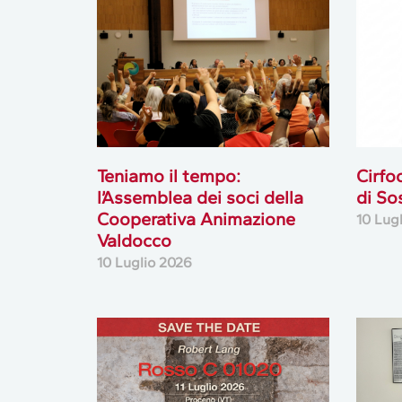
Teniamo il tempo:
Cirfo
l’Assemblea dei soci della
di So
Cooperativa Animazione
10 Lug
Valdocco
10 Luglio 2026