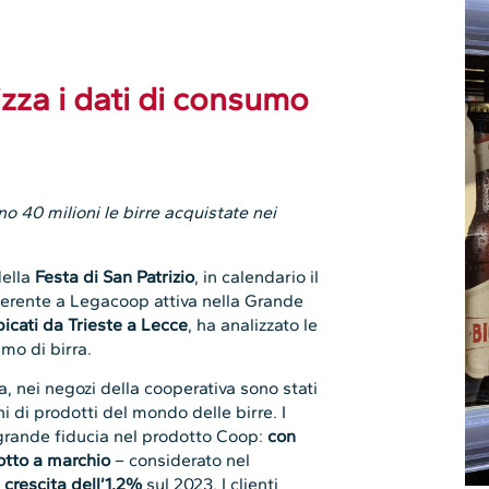
zza i dati di consumo
o 40 milioni le birre acquistate nei
della
Festa di San Patrizio
, in calendario il
derente a Legacoop attiva nella Grande
icati da Trieste a Lecce
, ha analizzato le
umo di birra.
a, nei negozi della cooperativa sono stati
i di prodotti del mondo delle birre. I
grande fiducia nel prodotto Coop:
con
otto a marchio
– considerato nel
 crescita dell’1,2%
sul 2023. I clienti