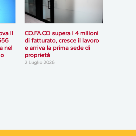
va il
CO.FA.CO supera i 4 milioni
 656
di fatturato, cresce il lavoro
ta nel
e arriva la prima sede di
io
proprietà
2 Luglio 2026