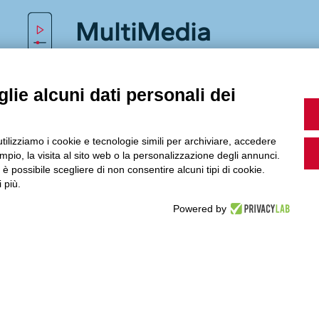
MultiMedia
lie alcuni dati personali dei
Guarda i nostri video, storie e webinar.
utilizziamo i cookie e tecnologie simili per archiviare, accedere
pio, la visita al sito web o la personalizzazione degli annunci.
, è possibile scegliere di non consentire alcuni tipi di cookie.
Accedi a Youtube
 più.
Powered by
Seguici sui nostri canali social: