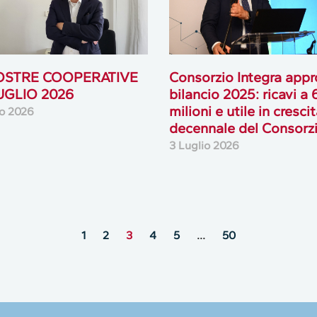
OSTRE COOPERATIVE
Consorzio Integra appro
LUGLIO 2026
bilancio 2025: ricavi a
milioni e utile in cresci
io 2026
decennale del Consorz
3 Luglio 2026
1
2
3
4
5
…
50