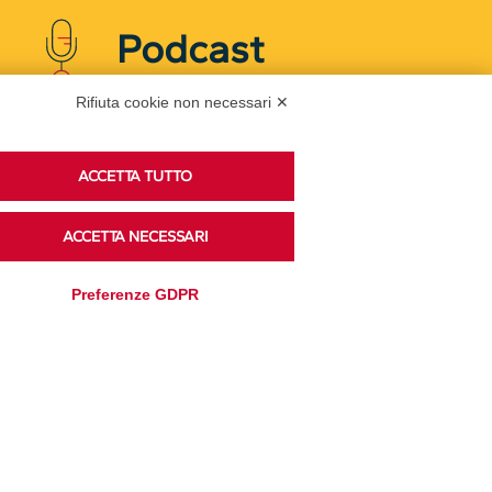
Podcast
Rifiuta cookie non necessari ✕
Ascolta i podcast di approfondimento di Legacoop
su Spreaker.
ACCETTA TUTTO
ACCETTA NECESSARI
Accedi alla sezione
Preferenze GDPR
Privacy Policy
Disclaimer