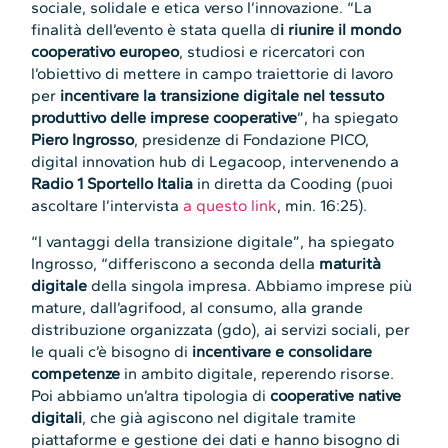
sociale, solidale e etica verso l’innovazione. “La
finalità dell’evento è stata quella d
i riunire il mondo
cooperativo europeo
, studiosi e ricercatori con
l’obiettivo di mettere in campo traiettorie di lavoro
per
incentivare la transizione digitale nel tessuto
produttivo delle imprese cooperative
”, ha spiegato
Piero Ingrosso
, presidenze di Fondazione PICO,
digital innovation hub di Legacoop, intervenendo a
Radio 1 Sportello Italia
in diretta da Cooding (puoi
ascoltare l’intervista
a questo link
, min. 16:25).
“I vantaggi della transizione digitale”, ha spiegato
Ingrosso, “differiscono a seconda della
maturità
digitale
della singola impresa. Abbiamo imprese più
mature, dall’agrifood, al consumo, alla grande
distribuzione organizzata (gdo), ai servizi sociali, per
le quali c’è bisogno di
incentivare e consolidare
competenze
in ambito digitale, reperendo risorse.
Poi abbiamo un’altra tipologia di
cooperative native
digitali
, che già agiscono nel digitale tramite
piattaforme e gestione dei dati e hanno bisogno di