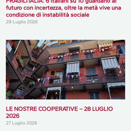
FRAGILITALIA: 6 italiani su 10 guardano al
futuro con incertezza, oltre la metà vive una
condizione di instabilità sociale
29 Luglio 2026
LE NOSTRE COOPERATIVE – 28 LUGLIO
2026
27 Luglio 2026