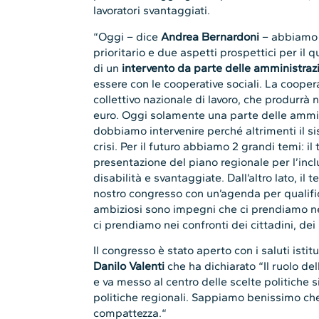
lavoratori svantaggiati.
“Oggi – dice
Andrea Bernardoni
– abbiamo e
prioritario e due aspetti prospettici per il 
di un
intervento da parte delle amministraz
essere con le cooperative sociali. La cooper
collettivo nazionale di lavoro, che produrrà 
euro. Oggi solamente una parte delle ammin
dobbiamo intervenire perché altrimenti il s
crisi. Per il futuro abbiamo 2 grandi temi: il
presentazione del piano regionale per l’incl
disabilità e svantaggiate. Dall’altro lato, il
nostro congresso con un’agenda per qualific
ambiziosi sono impegni che ci prendiamo nei
ci prendiamo nei confronti dei cittadini, de
Il congresso è stato aperto con i saluti istit
Danilo Valenti
che ha dichiarato “Il ruolo d
e va messo al centro delle scelte politiche 
politiche regionali. Sappiamo benissimo che
compattezza.“