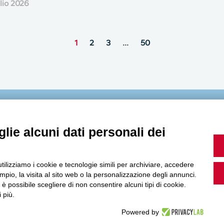
lio 2026
1
2
3
…
50
MultiMedia
lie alcuni dati personali dei
utilizziamo i cookie e tecnologie simili per archiviare, accedere
Guarda i nostri video, storie e webinar.
pio, la visita al sito web o la personalizzazione degli annunci.
, è possibile scegliere di non consentire alcuni tipi di cookie.
 più.
Powered by
Accedi a Youtube