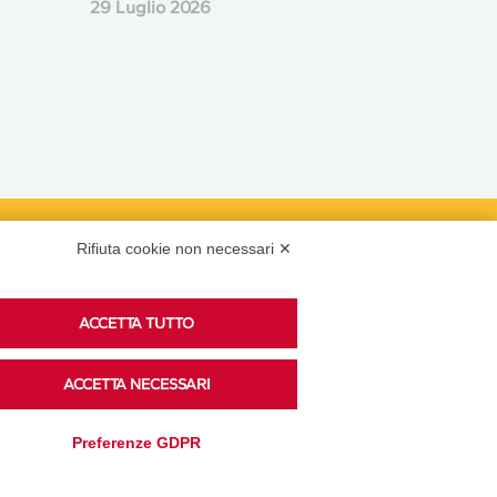
29 Luglio 2026
Rifiuta cookie non necessari ✕
Podcast
ACCETTA TUTTO
Ascolta i podcast di approfondimento di Legacoop
ACCETTA NECESSARI
su Spreaker.
Preferenze GDPR
Accedi alla sezione