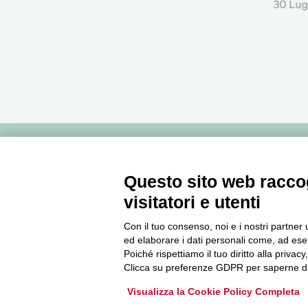
30 Lug
Newsletter
Questo sito web raccog
visitatori e utenti
Accedi o iscriviti alla nostra Newsletter Legacoop
Informazioni per restare sempre aggiornati sul
Con il tuo consenso, noi e i nostri partner 
mondo della cooperazione.
ed elaborare i dati personali come, ad esem
Poiché rispettiamo il tuo diritto alla privacy
Clicca su preferenze GDPR per saperne di
Iscriviti
Visualizza la Cookie Policy Completa