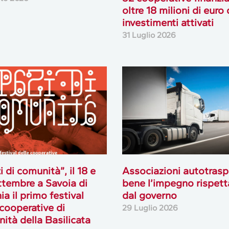
oltre 18 milioni di euro 
investimenti attivati
31 Luglio 2026
i di comunità”, il 18 e
Associazioni autotrasp
ttembre a Savoia di
bene l’impegno rispett
ia il primo festival
dal governo
 cooperative di
29 Luglio 2026
ità della Basilicata