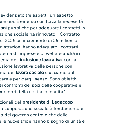
videnziato tre aspetti: un aspetto
qui e ora. È emerso con forza la necessità
ioni
pubbliche per adeguare i contratti in
azione sociale ha rinnovato il Contratto
nel 2025 un incremento di 25 milioni di
istrazioni hanno adeguato i contratti,
istema di imprese e di welfare andrà in
 tema dell’
inclusione lavorativa
, con la
usione lavorativa delle persone con
 tema del
lavoro sociale
e usciamo dal
are e per dargli senso. Sono obiettivi
 confronti dei soci delle cooperative e
i membri della nostra comunità”.
uzionali del
presidente di Legacoop
ella cooperazione sociale è fondamentale
sia del governo centrale che delle
 le nuove sfide hanno bisogno di unità e