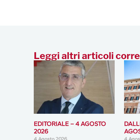
Leggi altri articoli corre
EDITORIALE – 4 AGOSTO
DALLE
2026
AGOS
4 Agosto 2026
4 Agos