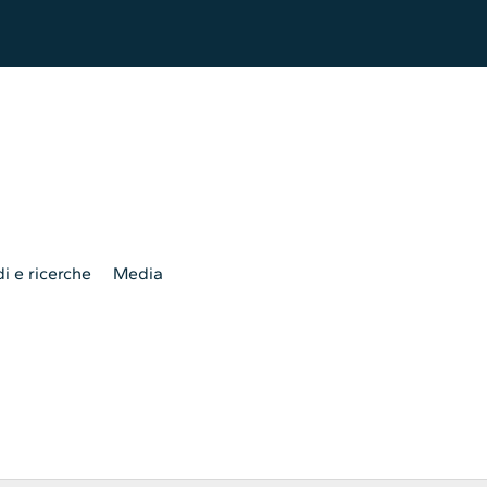
i e ricerche
Media