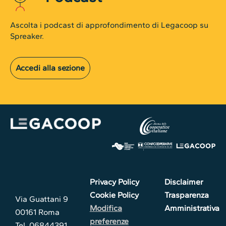
Ascolta i podcast di approfondimento di Legacoop su
Spreaker.
Accedi alla sezione
Privacy Policy
Disclaimer
Cookie Policy
Trasparenza
Via Guattani 9
Modifica
Amministrativa
00161 Roma
preferenze
Tel. 06844391