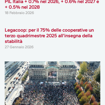
PIL Italia + 0.7% nel 2026, + 0.6% nel 2027 e
+ 0.5% nel 2028
18 Febbraio 2026
Legacoop: per il 75% delle cooperative un
terzo quadrimestre 2025 all’insegna della
stabilità
27 Gennaio 2026