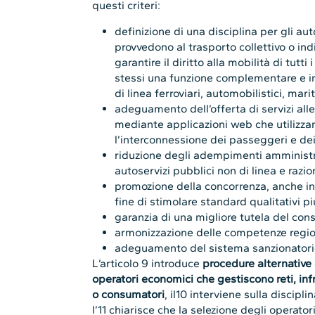
questi criteri:
definizione di una disciplina per gli aut
provvedono al trasporto collettivo o in
garantire il diritto alla mobilità di tutti
stessi una funzione complementare e int
di linea ferroviari, automobilistici, marit
adeguamento dell’offerta di servizi alle
mediante applicazioni web che utilizza
l’interconnessione dei passeggeri e de
riduzione degli adempimenti amministrat
autoservizi pubblici non di linea e razi
promozione della concorrenza, anche in 
fine di stimolare standard qualitativi piu
garanzia di una migliore tutela del cons
armonizzazione delle competenze regiona
adeguamento del sistema sanzionatorio 
L’articolo 9 introduce
procedure alternative 
operatori economici che gestiscono reti, infr
o consumatori
, il10 interviene sulla discipli
l’11 chiarisce che la selezione degli operator