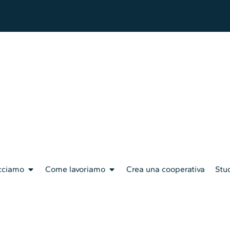
cciamo
Come lavoriamo
Crea una cooperativa
Stud