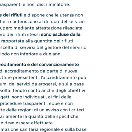
asparenti e non discriminatorie.
 dei rifiuti
e dispone che le utenze non
he li conferiscono al di fuori del servizio
ecupero mediante attestazione rilasciata
ro dei rifiuti stessi
sono escluse dalla
a
rapportata alla quantità dei rifiuti
celta di servirsi del gestore del servizio
iodo non inferiore a due anni.
creditamento e del convenzionamento
a di accreditamento da parte di nuove
trutture preesistenti, l’accreditamento può
lumi dei servizi da erogarsi, e sulla base
 svolta, tenuto conto anche degli obiettivi
getti sono individuati, ai fini della
e procedure trasparenti, eque e non
e delle regioni di un avviso con i criteri
tariamente la qualità delle specifiche
ne deve essere effettuata
azione sanitaria regionale e sulla base