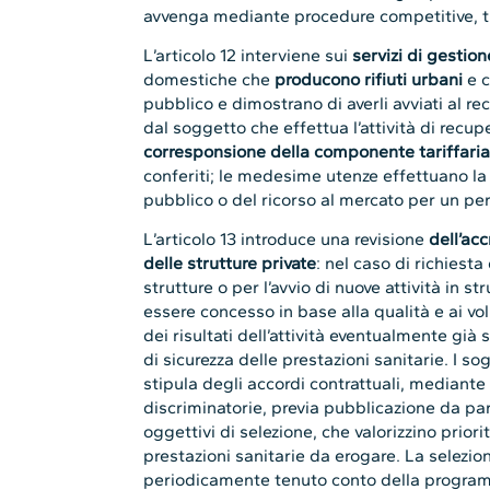
avvenga mediante procedure competitive, tr
L’articolo 12 interviene sui
servizi di gestione
domestiche che
producono rifiuti urbani
e c
pubblico e dimostrano di averli avviati al r
dal soggetto che effettua l’attività di recupe
corresponsione della componente tariffari
conferiti; le medesime utenze effettuano la s
pubblico o del ricorso al mercato per un per
L’articolo 13 introduce una revisione
dell’ac
delle strutture private
: nel caso di richiest
strutture o per l’avvio di nuove attività in s
essere concesso in base alla qualità e ai vo
dei risultati dell’attività eventualmente già
di sicurezza delle prestazioni sanitarie. I sog
stipula degli accordi contrattuali, mediant
discriminatorie, previa pubblicazione da part
oggettivi di selezione, che valorizzino priori
prestazioni sanitarie da erogare. La selezio
periodicamente tenuto conto della programm