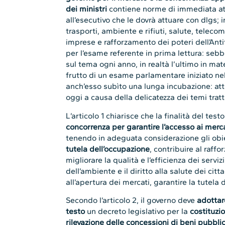
dei ministri
contiene norme di immediata at
all’esecutivo che le dovrà attuare con dlgs; 
trasporti, ambiente e rifiuti, salute, teleco
imprese e rafforzamento dei poteri dell’Antit
per l’esame referente in prima lettura: se
sul tema ogni anno, in realtà l’ultimo in mat
frutto di un esame parlamentare iniziato ne
anch’esso subìto una lunga incubazione: atte
oggi a causa della delicatezza dei temi tratt
L’articolo 1 chiarisce che la finalità del test
concorrenza per garantire l’accesso ai merc
tenendo in adeguata considerazione gli obie
tutela dell’occupazione
, contribuire al raffo
migliorare la qualità e l’efficienza dei servi
dell’ambiente e il diritto alla salute dei citt
all’apertura dei mercati, garantire la tutela
Secondo l’articolo 2, il governo deve
adottare
testo
un decreto legislativo per la
costituzi
rilevazione delle concessioni di beni pubblic