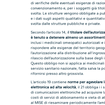
di verifiche delle eventuali esigenze di razio
convenzionamento e, per i soggetti già titolar
svolta. Le strutture vengono obbligate a pubb
e i dati sugli aspetti qualitativi e quantitativ
svolta dalle strutture pubbliche e private.
Secondo l’articolo 14, i
l titolare dell’autoriz
è tenuto a detenere almeno un assortimento
inclusi i medicinali omeopatici autorizzati e 
rispondere alle esigenze del territorio geog
l’autorizzazione alla distribuzione all’ingros
rilascio dell’autorizzazione sulla base degli in
Questo obbligo non si applica ai medicinal
servizio sanitario nazionale, fatta salva la po
rifornirsi presso altro grossista.
L’articolo 19 contiene
norme per agevolare l
elettronica ad alta velocità
, il 21 obbliga i i
di comunicazioni elettroniche ad acquisire l
costi di servizi di abbonamento e vieta di at
al MISE di riesaminare periodicamente l’amb