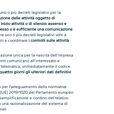
no o più decreti legislativi per la
zione delle attività oggetto di
izio attività o di silenzio assenso e
spresso o è sufficiente una comunicazione
 uno o più decreti legislativi volti a
nti e coordinare
i controlli sulle attività
cazione unica per la nascita dell’impresa
nti comunicano all’interessato e
via telematica, immediatamente il codice
uattro giorni gli ulteriori dati definitivi
ivo per l’adeguamento della normativa
o (UE) 2019/1020 del Parlamento europeo
semplificazione e riordino del relativo
so una razionalizzazione del sistema di
nali.