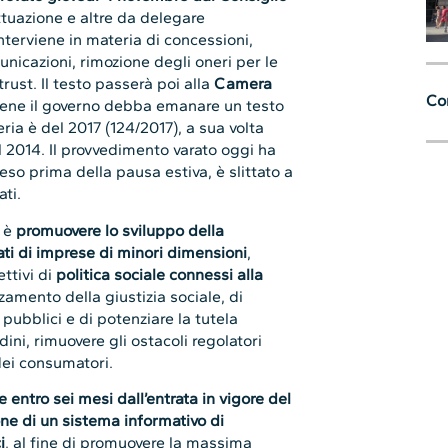
tuazione e altre da delegare
interviene in materia di concessioni,
municazioni, rimozione degli oneri per le
rust. Il testo passerà poi alla
Camera
Con
bbene il governo debba emanare un testo
eria è del 2017 (124/2017), a sua volta
l 2014. Il provvedimento varato oggi ha
so prima della pausa estiva, è slittato a
ati.
o è
promuovere lo sviluppo della
ati di imprese di minori dimensioni
,
ttivi di
politica sociale connessi alla
rzamento della giustizia sociale, di
zi pubblici e di potenziare la tutela
adini, rimuovere gli ostacoli regolatori
 dei consumatori.
 entro sei mesi dall’entrata in vigore del
one di un sistema informativo di
i
, al fine di promuovere la massima