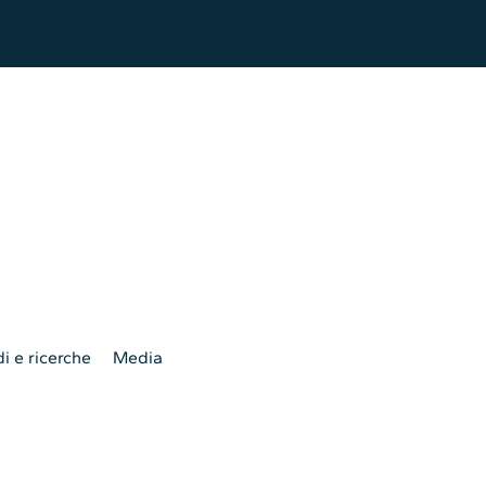
i e ricerche
Media