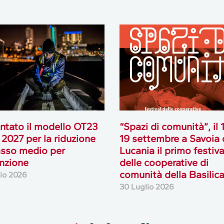
ntato il modello OT23
“Spazi di comunità”, il 
 2027 per la riduzione
19 settembre a Savoia 
asso medio per
Lucania il primo festiva
nzione
delle cooperative di
comunità della Basilic
lio 2026
30 Luglio 2026