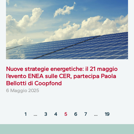
Nuove strategie energetiche: il 21 maggio
l’evento ENEA sulle CER, partecipa Paola
Bellotti di Coopfond
6 Maggio 2025
1
…
3
4
5
6
7
…
19