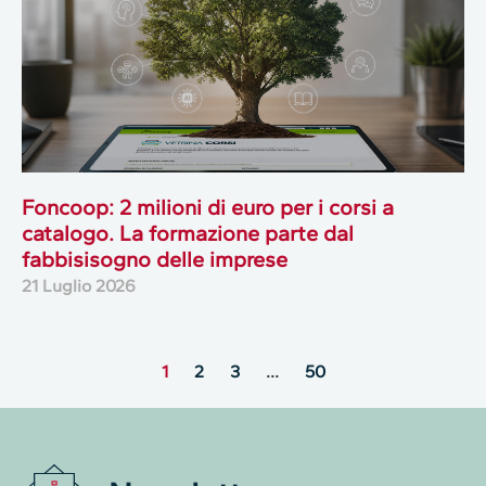
Foncoop: 2 milioni di euro per i corsi a
catalogo. La formazione parte dal
fabbisisogno delle imprese
21 Luglio 2026
1
2
3
…
50