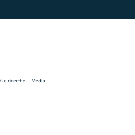
i e ricerche
Media