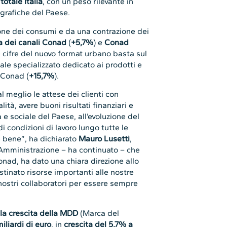
totale Italia
, con un peso rilevante in
eografiche del Paese.
ione dei consumi e da una contrazione dei
a dei canali Conad
(
+5,7%
)
e
Conad
ue cifre del nuovo format urbano basta sul
nale specializzato dedicato ai prodotti e
e Conad (
+15,7%
).
l meglio le attese dei clienti con
lità, avere buoni risultati finanziari e
e sociale del Paese, all’evoluzione del
i condizioni di lavoro lungo tutte le
e bene”, ha dichiarato
Mauro Lusetti
,
 Amministrazione – ha continuato – che
nad, ha dato una chiara direzione allo
tinato risorse importanti alle nostre
i nostri collaboratori per essere sempre
la crescita della MDD
(Marca del
iliardi di euro
, in
crescita del 5,7%
a