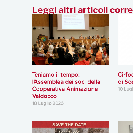
Leggi altri articoli corre
Teniamo il tempo:
Cirfo
l’Assemblea dei soci della
di So
Cooperativa Animazione
10 Lug
Valdocco
10 Luglio 2026