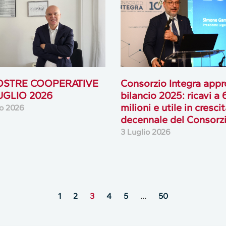
OSTRE COOPERATIVE
Consorzio Integra appro
LUGLIO 2026
bilancio 2025: ricavi a
milioni e utile in cresci
io 2026
decennale del Consorz
3 Luglio 2026
1
2
3
4
5
…
50