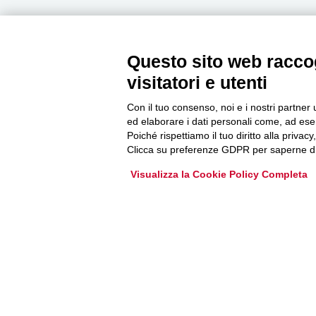
Questo sito web raccog
Newsletter
visitatori e utenti
Con il tuo consenso, noi e i nostri partner 
Accedi o iscriviti alla nostra Newsletter Legacoop
ed elaborare i dati personali come, ad esem
Informazioni per restare sempre aggiornati sul
Poiché rispettiamo il tuo diritto alla privacy
mondo della cooperazione.
Clicca su preferenze GDPR per saperne di
Visualizza la Cookie Policy Completa
Iscriviti
Archivio Newsletter