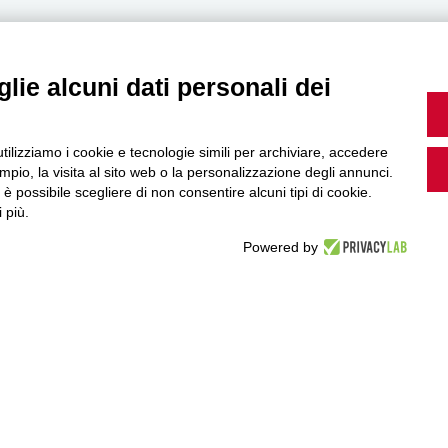
lie alcuni dati personali dei
MultiMedia
utilizziamo i cookie e tecnologie simili per archiviare, accedere
pio, la visita al sito web o la personalizzazione degli annunci.
, è possibile scegliere di non consentire alcuni tipi di cookie.
Guarda i nostri video, storie e webinar.
 più.
Powered by
Accedi a Youtube
Seguici sui nostri canali social: