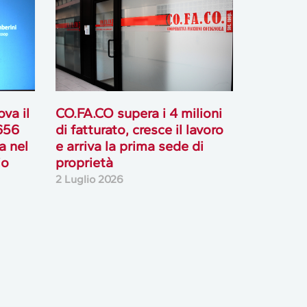
va il
CO.FA.CO supera i 4 milioni
 656
di fatturato, cresce il lavoro
ta nel
e arriva la prima sede di
io
proprietà
2 Luglio 2026