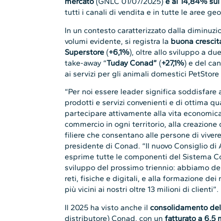
mercato
(GNLC 01/07/2025)
è al 14,84% sul 
tutti i canali di vendita e in tutte le aree g
In un contesto caratterizzato dalla diminuz
volumi evidente, si registra la
buona crescit
Superstore
(
+6,1%
), oltre allo sviluppo a d
take-away “
Tuday Conad”
(
+27,1%
) e del ca
ai servizi per gli animali domestici PetStor
“Per noi essere leader significa soddisfare a
prodotti e servizi convenienti e di ottima qua
partecipare attivamente alla vita economica 
commercio in ogni territorio, alla creazione d
filiere che consentano alle persone di viver
presidente di Conad. “Il nuovo Consiglio di
esprime tutte le componenti del Sistema Co
sviluppo del prossimo triennio: abbiamo des
reti, fisiche e digitali, e alla formazione de
più vicini ai nostri oltre 13 milioni di clienti”.
Il 2025 ha visto anche il
consolidamento del
distributore) Conad, con un
fatturato a 6,5 m