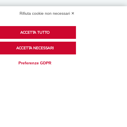
Rifiuta cookie non necessari ✕
Podcast
ACCETTA TUTTO
ACCETTA NECESSARI
Ascolta i podcast di approfondimento di Legacoop
su Spreaker.
Preferenze GDPR
Accedi alla sezione