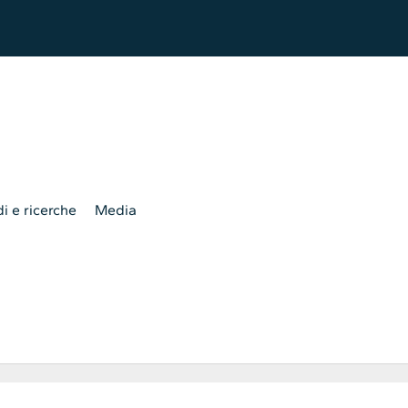
i e ricerche
Media