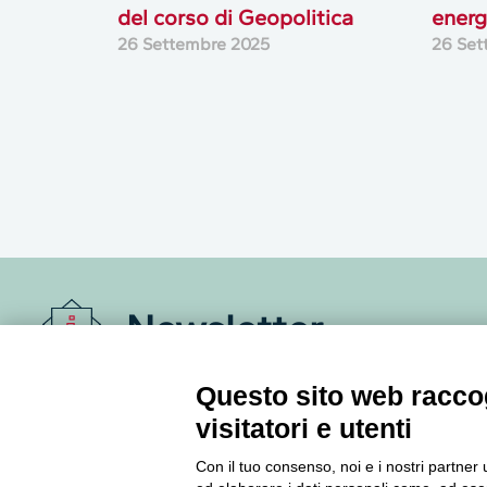
del corso di Geopolitica
energ
26 Settembre 2025
26 Set
Newsletter
Accedi o iscriviti alla nostra Newsletter Legacoop
Questo sito web raccog
Informazioni per restare sempre aggiornati sul
visitatori e utenti
mondo della cooperazione.
Con il tuo consenso, noi e i nostri partner 