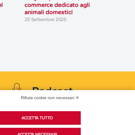
el
commerce dedicato agli
animali domestici
25 Settembre 2025
Podcast
Rifiuta cookie non necessari ✕
Ascolta i podcast di approfondimento di Legacoop
ACCETTA TUTTO
su Spreaker.
ACCETTA NECESSARI