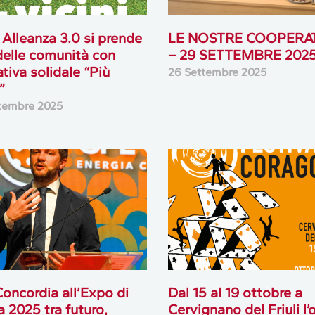
Alleanza 3.0 si prende
LE NOSTRE COOPERA
delle comunità con
– 29 SETTEMBRE 202
iativa solidale “Più
26 Settembre 2025
”
tembre 2025
oncordia all’Expo di
Dal 15 al 19 ottobre a
 2025 tra futuro,
Cervignano del Friuli l’