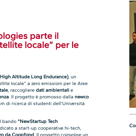
ogies parte il
tellite locale” per le
 (High Altitude Long Endurance)
, un
llite locale” a zero emissioni per le Aree
tale
, raccogliere
dati ambientali
e
enza
. Il progetto è promosso dalla
newco
am di ricerca di studenti dell’Università
il bando
“NewStartup Tech
Con
edicato a start-up cooperative hi-tech,
uro da Coopfond
. Il progetto coinvolge un