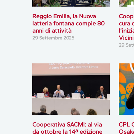
Reggio Emilia, la Nuova
Coop 
latteria fontana compie 80
cura 
anni di attività
l’iniz
Vicini
29 Settembre 2025
29 Set
Cooperativa SACMI: al via
CPL C
da ottobre la 14ª edizione
Osaka