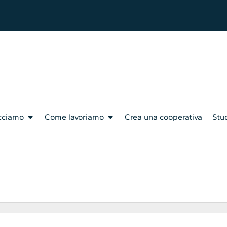
cciamo
Come lavoriamo
Crea una cooperativa
Stud