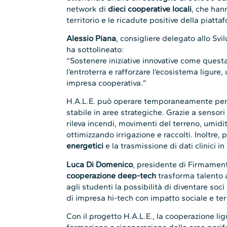
network di
dieci cooperative locali
, che han
territorio e le ricadute positive della piatta
Alessio Piana
, consigliere delegato allo Sv
ha sottolineato:
“Sostenere iniziative innovative come questa s
l’entroterra e rafforzare l’ecosistema ligur
impresa cooperativa.”
H.A.L.E. può operare temporaneamente per
stabile in aree strategiche. Grazie a sensori o
rileva incendi, movimenti del terreno, umidit
ottimizzando irrigazione e raccolti. Inoltre,
energetici
e la trasmissione di dati clinici in
Luca Di Domenico
, presidente di Firmamen
cooperazione deep-tech
trasforma talento 
agli studenti la possibilità di diventare soc
di impresa hi-tech con impatto sociale e terr
Con il progetto H.A.L.E., la cooperazione l