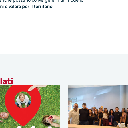
feriche possano convergere in un modello
i e valore per il territorio
.
lati