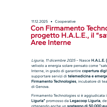
11.12.2025
Cooperative
Con Firmamento Technol
progetto H.A.L.E., il “sa
Aree Interne
Liguria, 11 dicembre 2025
– Nasce
H.A.L.E.
velivolo a energia solare pensato come “sate
Interne, in grado di garantire
copertura digi
supportare servizi di
telemedicina e emerg
Firmamento Technologies
, incubatore di te
di Genova.
Firmamento Technologies si è aggiudicata 
Liguria”
promosso da
Legacoop Liguria
, d
ottenendo anche un
sostegno di 50.000 e