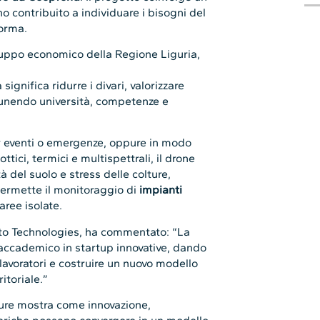
no contribuito a individuare i bisogni del
forma.
iluppo economico della Regione Liguria,
ignifica ridurre i divari, valorizzare
e, unendo università, competenze e
 eventi o emergenze, oppure in modo
ttici, termici e multispettrali, il drone
à del suolo e stress delle colture,
 permette il monitoraggio di
impianti
 aree isolate.
to Technologies, ha commentato: “La
accademico in startup innovative, dando
i lavoratori e costruire un nuovo modello
itoriale.”
igure mostra come innovazione,