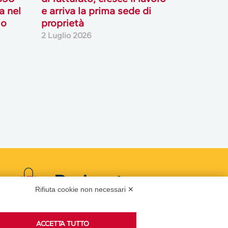
ta nel
e arriva la prima sede di
io
proprietà
2 Luglio 2026
Podcast
Rifiuta cookie non necessari ✕
ACCETTA TUTTO
Ascolta i podcast di approfondimento di Legacoop