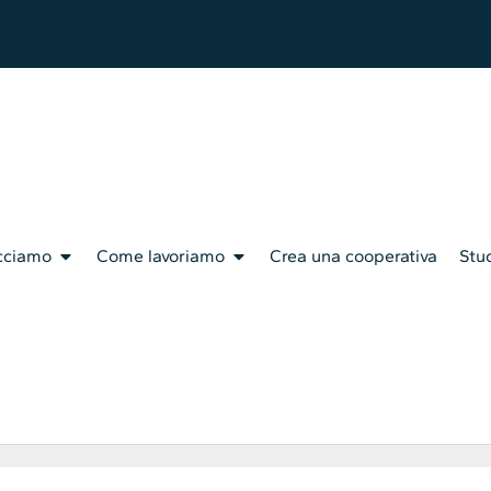
cciamo
Come lavoriamo
Crea una cooperativa
Stud