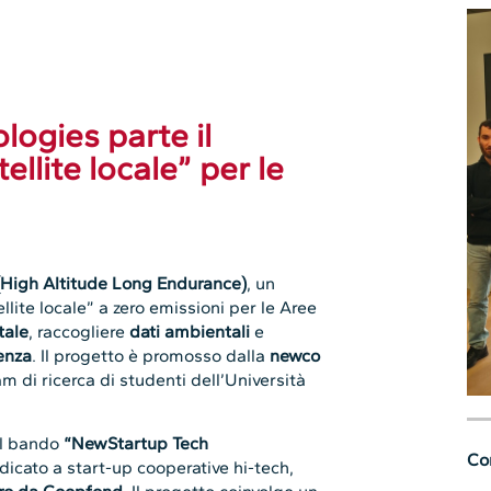
ogies parte il
tellite locale” per le
 (High Altitude Long Endurance)
, un
llite locale” a zero emissioni per le Aree
tale
, raccogliere
dati ambientali
e
enza
. Il progetto è promosso dalla
newco
am di ricerca di studenti dell’Università
il bando
“NewStartup Tech
Con
edicato a start-up cooperative hi-tech,