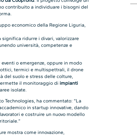
uro da Coopfond
. Il progetto coinvolge un
no contribuito a individuare i bisogni del
forma.
iluppo economico della Regione Liguria,
ignifica ridurre i divari, valorizzare
e, unendo università, competenze e
 eventi o emergenze, oppure in modo
ttici, termici e multispettrali, il drone
à del suolo e stress delle colture,
 permette il monitoraggio di
impianti
 aree isolate.
to Technologies, ha commentato: “La
accademico in startup innovative, dando
i lavoratori e costruire un nuovo modello
itoriale.”
igure mostra come innovazione,