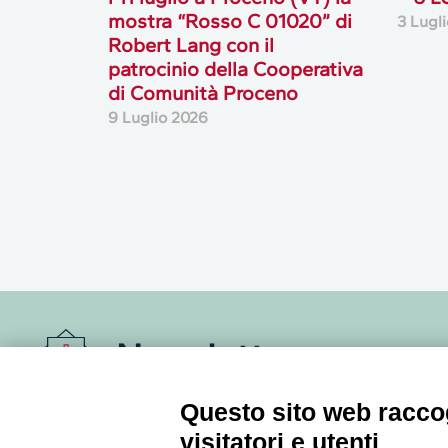
mostra “Rosso C 01020” di
3 Lugl
Robert Lang con il
patrocinio della Cooperativa
di Comunità Proceno
9 Luglio 2026
Newsletter
Questo sito web raccog
Accedi o iscriviti alla nostra Newsletter Legacoop
Informazioni per restare sempre aggiornati sul
visitatori e utenti