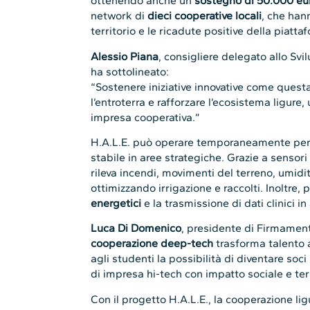
ottenendo anche un
sostegno di 50.000 e
network di
dieci cooperative locali
, che han
territorio e le ricadute positive della piatta
Alessio Piana
, consigliere delegato allo Sv
ha sottolineato:
“Sostenere iniziative innovative come questa s
l’entroterra e rafforzare l’ecosistema ligur
impresa cooperativa.”
H.A.L.E. può operare temporaneamente per
stabile in aree strategiche. Grazie a sensori o
rileva incendi, movimenti del terreno, umidit
ottimizzando irrigazione e raccolti. Inoltre,
energetici
e la trasmissione di dati clinici in
Luca Di Domenico
, presidente di Firmamen
cooperazione deep-tech
trasforma talento 
agli studenti la possibilità di diventare soc
di impresa hi-tech con impatto sociale e terr
Con il progetto H.A.L.E., la cooperazione l