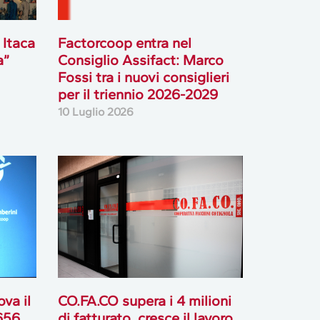
 Itaca
Factorcoop entra nel
a”
Consiglio Assifact: Marco
Fossi tra i nuovi consiglieri
per il triennio 2026-2029
10 Luglio 2026
va il
CO.FA.CO supera i 4 milioni
 656
di fatturato, cresce il lavoro