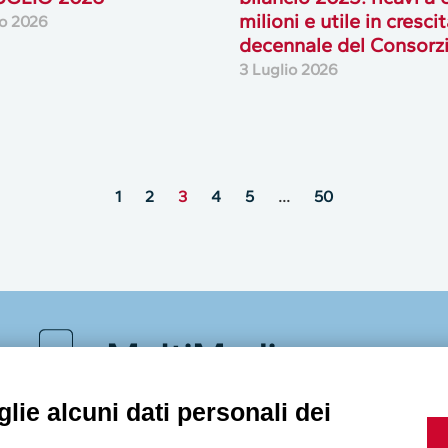
milioni e utile in cresci
io 2026
decennale del Consorz
3 Luglio 2026
1
2
3
4
5
…
50
MultiMedia
lie alcuni dati personali dei