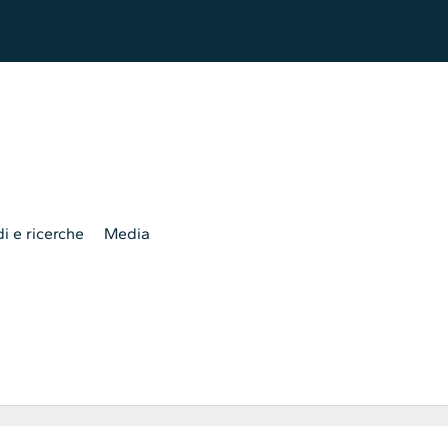
i e ricerche
Media