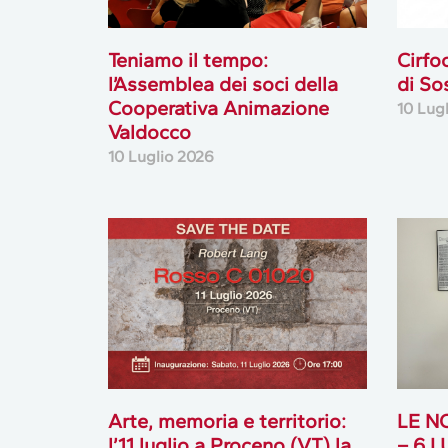
Teniamo il tempo:
Cirfo
l’Assemblea dei soci della
di So
Cooperativa Animazione
10 Lug
Valdocco
10 Luglio 2026
Arte, memoria e territorio:
LE N
l’11 luglio a Proceno (VT) la
– 6 