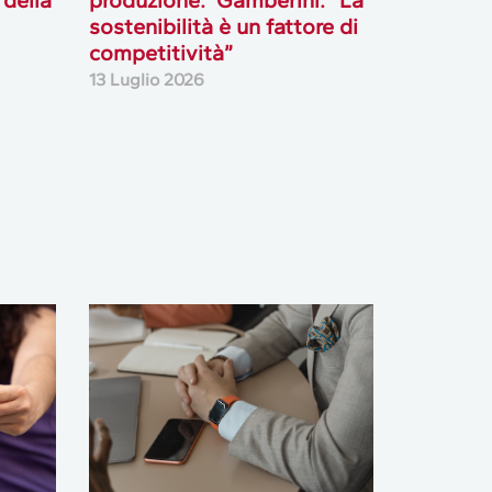
 della
produzione. Gamberini: “La
sostenibilità è un fattore di
competitività”
13 Luglio 2026