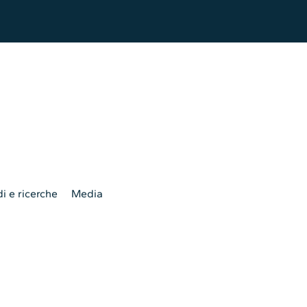
i e ricerche
Media