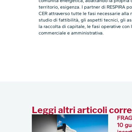
comunità energetica, adattando la propria 
territorio, esigenza. I partner di RESPIRA 
CER attraverso tutte le fasi necessarie alla
studio di fattibilità, gli aspetti tecnici, gli a
la raccolta di capitale, le fasi operative co
commerciale e amministrativa.
Leggi altri articoli corre
FRAGI
10 gu