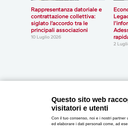
Rappresentanza datoriale e
Econo
contrattazione collettiva:
Lega
siglato l’accordo tra le
l’inf
principali associazioni
Adess
rapid
10 Luglio 2026
2 Lugl
Questo sito web raccog
visitatori e utenti
Newsletter
Con il tuo consenso, noi e i nostri partner 
ed elaborare i dati personali come, ad esem
Accedi o iscriviti alla nostra Newsletter Legacoop