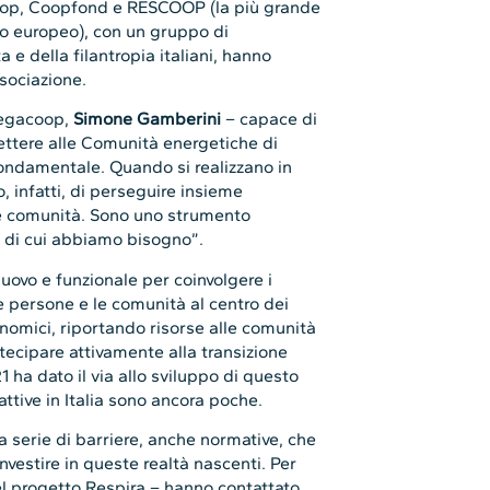
coop, Coopfond e RESCOOP (la più grande
lo europeo), con un gruppo di
 e della filantropia italiani, hanno
sociazione.
 Legacoop,
Simone Gamberini
– capace di
ettere alle Comunità energetiche di
fondamentale. Quando si realizzano in
 infatti, di perseguire insieme
le comunità. Sono uno strumento
 di cui abbiamo bisogno”.
ovo e funzionale per coinvolgere i
le persone e le comunità al centro dei
nomici, riportando risorse alle comunità
rtecipare attivamente alla transizione
1 ha dato il via allo sviluppo di questo
ttive in Italia sono ancora poche.
na serie di barriere, anche normative, che
nvestire in queste realtà nascenti. Per
nel progetto Respira – hanno contattato