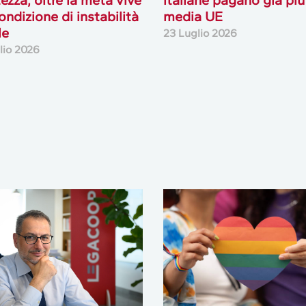
tezza, oltre la metà vive
italiane pagano già più
ondizione di instabilità
media UE
le
23 Luglio 2026
lio 2026