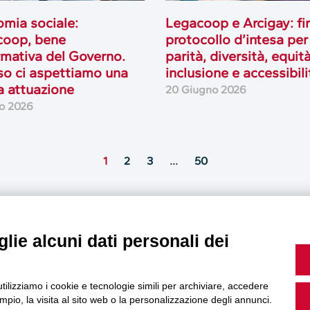
mia sociale:
Legacoop e Arcigay: fi
coop, bene
protocollo d’intesa per
ormativa del Governo.
parità, diversità, equità
o ci aspettiamo una
inclusione e accessibili
a attuazione
20 Giugno 2026
io 2026
1
2
3
…
50
lie alcuni dati personali dei
MultiMedia
utilizziamo i cookie e tecnologie simili per archiviare, accedere
pio, la visita al sito web o la personalizzazione degli annunci.