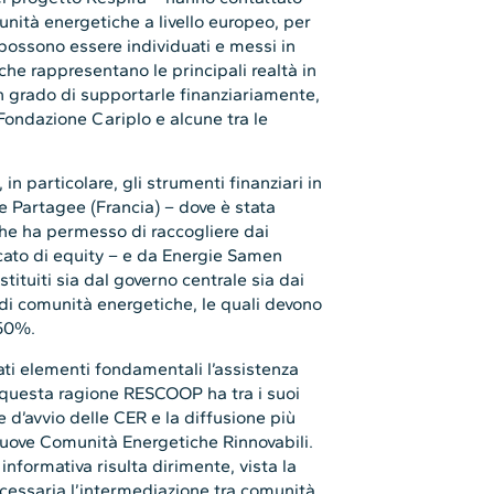
nità energetiche a livello europeo, per
i possono essere individuati e messi in
he rappresentano le principali realtà in
 in grado di supportarle finanziariamente,
ndazione Cariplo e alcune tra le
in particolare, gli strumenti finanziari in
 Partagee (Francia) – dove è stata
che ha permesso di raccogliere dai
icato di equity – e da Energie Samen
stituiti sia dal governo centrale sia dai
o di comunità energetiche, le quali devono
 50%.
tati elementi fondamentali l’assistenza
r questa ragione RESCOOP ha tra i suoi
e d’avvio delle CER e la diffusione più
nuove Comunità Energetiche Rinnovabili.
nformativa risulta dirimente, vista la
cessaria l’intermediazione tra comunità