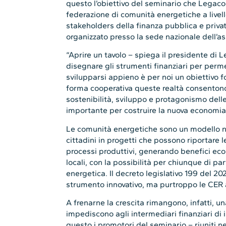
questo l’obiettivo del seminario che Lega
federazione di comunità energetiche a livel
stakeholders della finanza pubblica e privata
organizzato presso la sede nazionale dell’as
“Aprire un tavolo – spiega il presidente di
disegnare gli strumenti finanziari per perm
svilupparsi appieno è per noi un obiettivo 
forma cooperativa queste realtà consentono,
sostenibilità, sviluppo e protagonismo del
importante per costruire la nuova economia
Le comunità energetiche sono un modello nu
cittadini in progetti che possono riportare 
processi produttivi, generando benefici eco
locali, con la possibilità per chiunque di pa
energetica. Il decreto legislativo 199 del 202
strumento innovativo, ma purtroppo le CER a
A frenarne la crescita rimangono, infatti, u
impediscono agli intermediari finanziari di i
questo i promotori del seminario – riuniti 