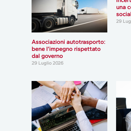
incer
una c
socia
29 Lug
Associazioni autotrasporto:
bene l’impegno rispettato
dal governo
29 Luglio 2026