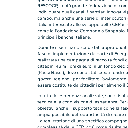
RESCOOP, la più grande federazione di comu
individuare quali canali finanziari innovativ
campo, ma anche una serie di interlocutori c
Italia interessate allo sviluppo delle CER e
come la Fondazione Compagnia Sanpaolo, Fo
principali banche italiane.
Durante il seminario sono stati approfonditi, 
fase di implementazione da parte di Energie
realizzata una campagna di raccolta fondi 
cittadini 43 milioni di euro in un fondo ded
(Paesi Bassi), dove sono stati creati fondi co
governi regionali per facilitare l’avviament
essere costituite da cittadini per almeno il
In tutte le esperienze analizzate, sono risul
tecnica e la condivisione di esperienze. Pe
obiettivi anche il supporto tecnico nella fas
ampia possibile dell’opportunità di creare 
La realizzazione di una specifica campagna i
complessità delle CER, così come risulta ne