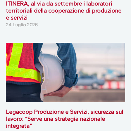
ITINERA, al via da settembre i laboratori
territoriali della cooperazione di produzione
e servizi
24 Luglio 2026
Legacoop Produzione e Servizi, sicurezza sul
lavoro: “Serve una strategia nazionale
integrata”