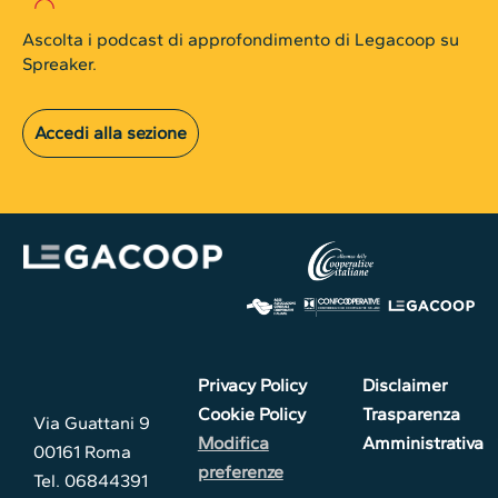
Ascolta i podcast di approfondimento di Legacoop su
Spreaker.
Accedi alla sezione
Privacy Policy
Disclaimer
Cookie Policy
Trasparenza
Via Guattani 9
Modifica
Amministrativa
00161 Roma
preferenze
Tel. 06844391