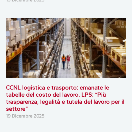
CCNL logistica e trasporto: emanate le
tabelle del costo del lavoro. LPS: “Più
trasparenza, legalità e tutela del lavoro per il
settore”
19 Dicembre 2025