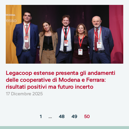
Legacoop estense presenta gli andamenti
delle cooperative di Modena e Ferrara:
risultati positivi ma futuro incerto
17 Dicembre 2025
1
…
48
49
50