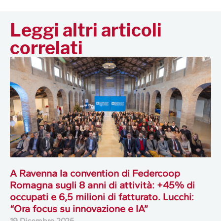
Leggi altri articoli
correlati
A Ravenna la convention di Federcoop
Romagna sugli 8 anni di attività: +45% di
occupati e 6,5 milioni di fatturato. Lucchi:
“Ora focus su innovazione e IA”
19 Dicembre 2025