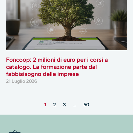
Foncoop: 2 milioni di euro per i corsi a
catalogo. La formazione parte dal
fabbisisogno delle imprese
21 Luglio 2026
1
2
3
…
50