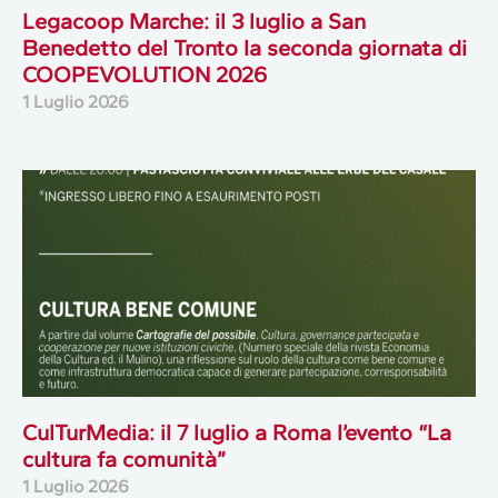
Legacoop Marche: il 3 luglio a San
Benedetto del Tronto la seconda giornata di
COOPEVOLUTION 2026
1 Luglio 2026
CulTurMedia: il 7 luglio a Roma l’evento “La
cultura fa comunità”
1 Luglio 2026