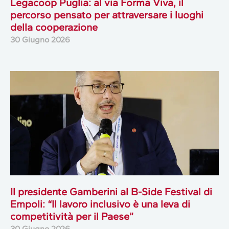
Legacoop Puglia: al via Forma Viva, il
percorso pensato per attraversare i luoghi
della cooperazione
30 Giugno 2026
Il presidente Gamberini al B-Side Festival di
Empoli: “Il lavoro inclusivo è una leva di
competitività per il Paese”
30 Giugno 2026