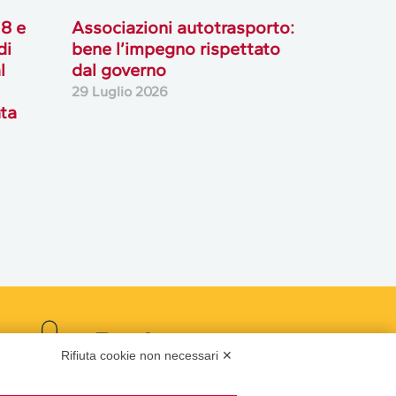
18 e
Associazioni autotrasporto:
di
bene l’impegno rispettato
l
dal governo
29 Luglio 2026
ata
Podcast
Rifiuta cookie non necessari ✕