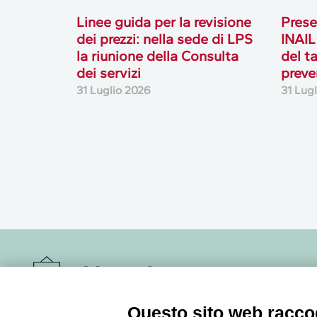
Linee guida per la revisione
Prese
dei prezzi: nella sede di LPS
INAIL
la riunione della Consulta
del t
dei servizi
preve
31 Luglio 2026
31 Lug
Newsletter
Questo sito web raccog
Accedi o iscriviti alla nostra Newsletter Legacoop