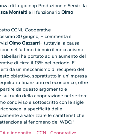
ntanza di Legacoop Produzione e Servizi la
sca Montalti
e il funzionario
Olmo
nostro CCNL Cooperative
rossimo 30 giugno, – commenta il
vizi
Olmo Gazzarri
– tuttavia, a causa
zione nell’ultimo biennio il meccanismo
 tabellari ha portato ad un aumento del
ative di circa il 13% nel periodo. E’
coperti da un meccanismo di recupero del
esto obiettivo, soprattutto in un’impresa
equilibrio finanziario ed economico, oltre
a partire da questo argomento e
 sul ruolo della cooperazione nel settore
 condiviso e sottoscritto con le sigle
 riconosce la specificità delle
ocamente a valorizzare le caratteristiche
 attenzione al fenomeno dei WBO.”
IPCA e indennità – CCNL Cooperative