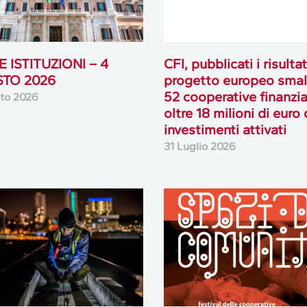
 ISTITUZIONI – 4
CFI, pubblicati i risultat
TO 2026
progetto europeo smal
52 cooperative finanzia
to 2026
oltre 18 milioni di euro 
investimenti attivati
31 Luglio 2026