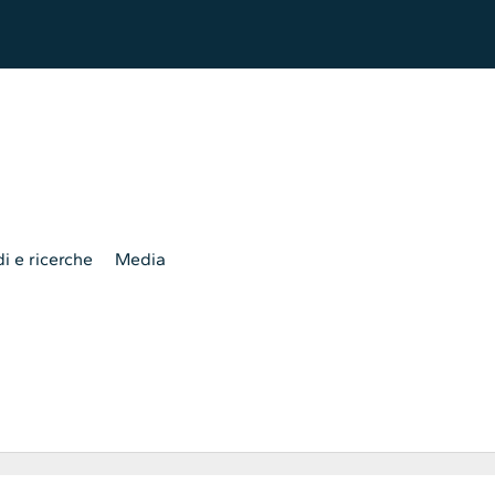
i e ricerche
Media