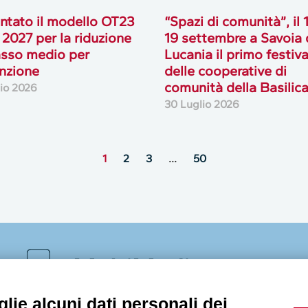
ntato il modello OT23
“Spazi di comunità”, il 
 2027 per la riduzione
19 settembre a Savoia 
asso medio per
Lucania il primo festiva
nzione
delle cooperative di
comunità della Basilic
lio 2026
30 Luglio 2026
1
2
3
…
50
MultiMedia
lie alcuni dati personali dei