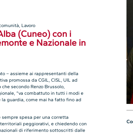
 comunità
,
Lavoro
Alba (Cuneo) con i
emonte e Nazionale in
to – assieme ai rappresentanti della
ziativa promossa da CGIL, CISL, UIL ad
o che secondo Renzo Brussolo,
ionale, “va combattuto in tutti i modi e
a guardia, come mai ha fatto fino ad
 è sempre spesa per una corretta
Con
territoriali peggiorativi, e chiedendo con
azionali di riferimento sottoscritti dalle