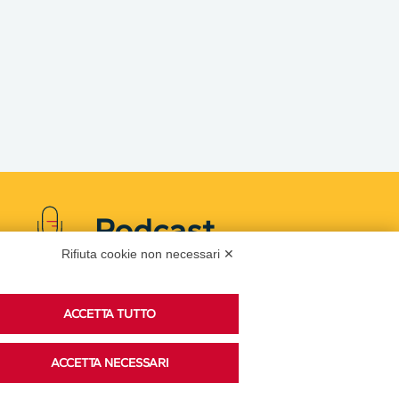
Podcast
Rifiuta cookie non necessari ✕
Ascolta i podcast di approfondimento di Legacoop
ACCETTA TUTTO
su Spreaker.
ACCETTA NECESSARI