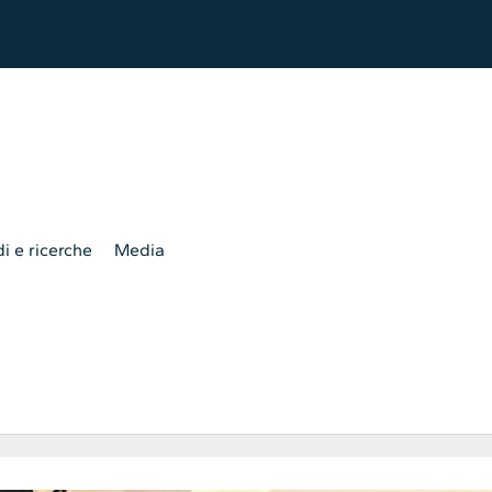
i e ricerche
Media