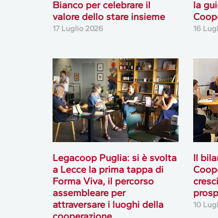
Bianco per celebrare il
la gu
valore dello stare insieme
Coope
17 Luglio 2026
16 Lug
Legacoop Puglia: si è svolta
Il bil
a Lecce la prima tappa di
Coope
Forma Viva, il percorso
cresc
assembleare per
prosp
attraversare i luoghi della
10 Lug
cooperazione