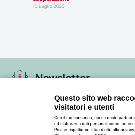
10 Luglio 2026
Newsletter
Accedi o iscriviti alla nostra Newsletter Legacoop
Questo sito web raccog
Informazioni per restare sempre aggiornati sul
visitatori e utenti
mondo della cooperazione.
Con il tuo consenso, noi e i nostri partner 
ed elaborare i dati personali come, ad esem
Iscriviti
Poiché rispettiamo il tuo diritto alla privacy