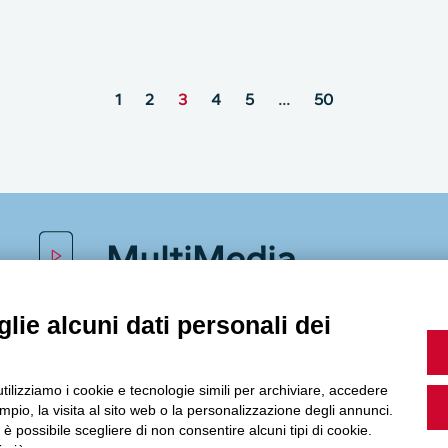
1
2
3
4
5
…
50
MultiMedia
lie alcuni dati personali dei
Guarda i nostri video, storie e webinar.
utilizziamo i cookie e tecnologie simili per archiviare, accedere
pio, la visita al sito web o la personalizzazione degli annunci.
, è possibile scegliere di non consentire alcuni tipi di cookie.