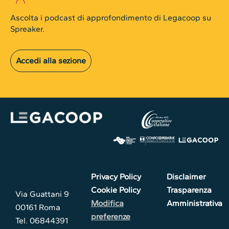
Ascolta i podcast di approfondimento di Legacoop su
Spreaker.
Accedi alla sezione
Privacy Policy
Disclaimer
Cookie Policy
Trasparenza
Via Guattani 9
Modifica
Amministrativa
00161 Roma
preferenze
Tel. 06844391