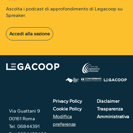
Ascolta i podcast di approfondimento di Legacoop su
Spreaker.
Accedi alla sezione
Privacy Policy
Disclaimer
Cookie Policy
Trasparenza
Via Guattani 9
Modifica
Amministrativa
00161 Roma
preferenze
Tel. 06844391