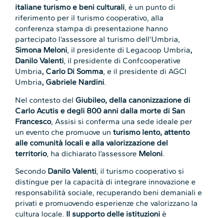
italiane turismo e beni culturali
, è un punto di
riferimento per il turismo cooperativo, alla
conferenza stampa di presentazione hanno
partecipato l’assessore al turismo dell’Umbria,
Simona Meloni
, il presidente di Legacoop Umbria
,
Danilo Valenti
, il presidente di Confcooperative
Umbria
, Carlo Di Somma
, e il presidente di AGCI
Umbria
, Gabriele Nardini
.
Nel contesto del
Giubileo, della canonizzazione di
Carlo Acutis e degli 800 anni dalla morte di San
Francesco
, Assisi si conferma una sede ideale per
un evento che promuove un
turismo lento, attento
alle comunità locali e alla valorizzazione del
territorio
, ha dichiarato l’assessore
Meloni
.
Secondo
Danilo Valenti
, il turismo cooperativo si
distingue per la capacità di integrare innovazione e
responsabilità sociale, recuperando beni demaniali e
privati e promuovendo esperienze che valorizzano la
cultura locale.
Il supporto delle istituzioni
è