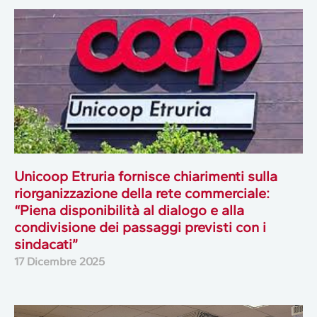
Unicoop Etruria fornisce chiarimenti sulla
riorganizzazione della rete commerciale:
“Piena disponibilità al dialogo e alla
condivisione dei passaggi previsti con i
sindacati”
17 Dicembre 2025