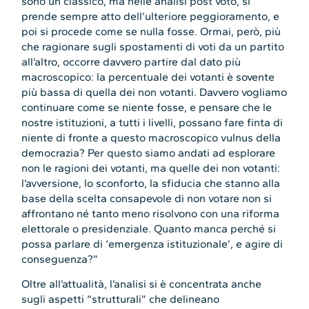
sono un classico, ma nelle analisi post voto, si
prende sempre atto dell’ulteriore peggioramento, e
poi si procede come se nulla fosse. Ormai, però, più
che ragionare sugli spostamenti di voti da un partito
all’altro, occorre davvero partire dal dato più
macroscopico: la percentuale dei votanti è sovente
più bassa di quella dei non votanti. Davvero vogliamo
continuare come se niente fosse, e pensare che le
nostre istituzioni, a tutti i livelli, possano fare finta di
niente di fronte a questo macroscopico vulnus della
democrazia? Per questo siamo andati ad esplorare
non le ragioni dei votanti, ma quelle dei non votanti:
l’avversione, lo sconforto, la sfiducia che stanno alla
base della scelta consapevole di non votare non si
affrontano né tanto meno risolvono con una riforma
elettorale o presidenziale. Quanto manca perché si
possa parlare di ‘emergenza istituzionale’, e agire di
conseguenza?”
Oltre all’attualità, l’analisi si è concentrata anche
sugli aspetti “strutturali” che delineano