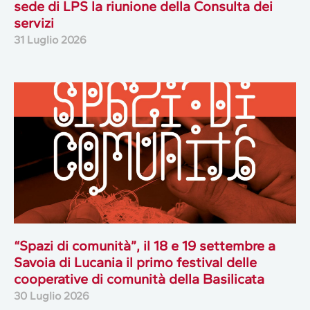
sede di LPS la riunione della Consulta dei
servizi
31 Luglio 2026
“Spazi di comunità”, il 18 e 19 settembre a
Savoia di Lucania il primo festival delle
cooperative di comunità della Basilicata
30 Luglio 2026