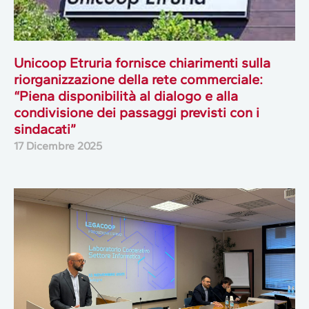
Unicoop Etruria fornisce chiarimenti sulla
riorganizzazione della rete commerciale:
“Piena disponibilità al dialogo e alla
condivisione dei passaggi previsti con i
sindacati”
17 Dicembre 2025