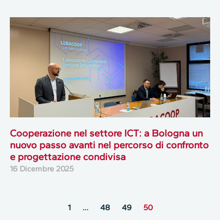
Cooperazione nel settore ICT: a Bologna un
nuovo passo avanti nel percorso di confronto
e progettazione condivisa
16 Dicembre 2025
1
…
48
49
50