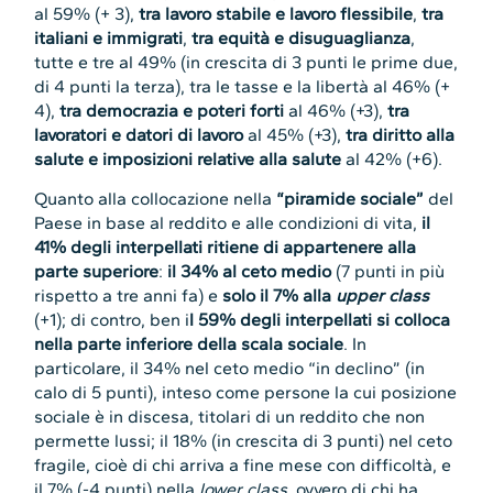
al 59% (+ 3),
tra lavoro stabile e lavoro flessibile
,
tra
italiani e immigrati
,
tra equità e disuguaglianza
,
tutte e tre al 49% (in crescita di 3 punti le prime due,
di 4 punti la terza), tra le tasse e la libertà al 46% (+
4),
tra democrazia e poteri forti
al 46% (+3),
tra
lavoratori e datori di lavoro
al 45% (+3),
tra diritto alla
salute e imposizioni relative alla salute
al 42% (+6).
Quanto alla collocazione nella
“piramide sociale”
del
Paese in base al reddito e alle condizioni di vita,
il
41% degli interpellati ritiene di appartenere alla
parte superiore
:
il 34% al ceto medio
(7 punti in più
rispetto a tre anni fa) e
solo il 7% alla
upper class
(+1); di contro, ben i
l 59% degli interpellati si colloca
nella parte inferiore della scala sociale
. In
particolare, il 34% nel ceto medio “in declino” (in
calo di 5 punti), inteso come persone la cui posizione
sociale è in discesa, titolari di un reddito che non
permette lussi; il 18% (in crescita di 3 punti) nel ceto
fragile, cioè di chi arriva a fine mese con difficoltà, e
il 7% (-4 punti) nella
lower class
, ovvero di chi ha