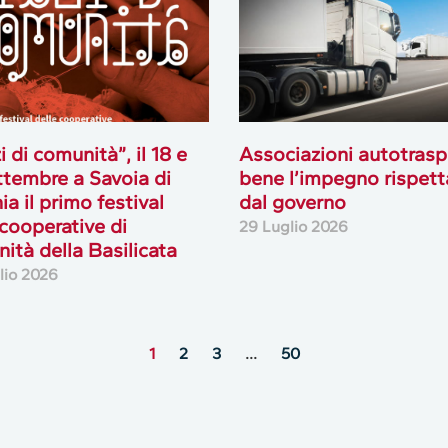
i di comunità”, il 18 e
Associazioni autotrasp
ttembre a Savoia di
bene l’impegno rispett
ia il primo festival
dal governo
 cooperative di
29 Luglio 2026
ità della Basilicata
lio 2026
1
2
3
…
50