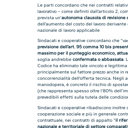
Le parti concordano che nei contratti relativi
lavorativo – come definiti dall’articolo 2, comm
prevista un’
autonoma clausola di revisione d
dell’aumento del costo del lavoro derivante d
nazionale di lavoro applicabile
Sindacati e cooperative concordano che “v
previsione dell’art. 95 comma 10 bis presen
massimo per il punteggio economico, attual
soglia andrebbe
confermata o abbassata
. 
Codice ha eliminato tale vincolo e legittima 
principalmente sul fattore prezzo anche in re
concorrenzialità dell’offerta tecnica. Negli a
manodopera, è concreto il rischio di spostar
(che rappresenta spesso oltre l’80% dell’im
prevedibili effetti sulla tutela delle condizion
Sindacati e cooperative ribadiscono inoltre ch
cooperazione sociale e più in generale con
contrattuale, nei contratti di appalto “
il
rife
nazionale e territoriale di settore compara