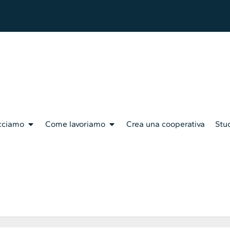
cciamo
Come lavoriamo
Crea una cooperativa
Stud