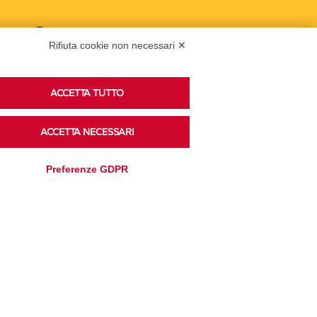
Podcast
Rifiuta cookie non necessari ✕
ACCETTA TUTTO
Ascolta i podcast di approfondimento di Legacoop
su Spreaker.
ACCETTA NECESSARI
Preferenze GDPR
Accedi alla sezione