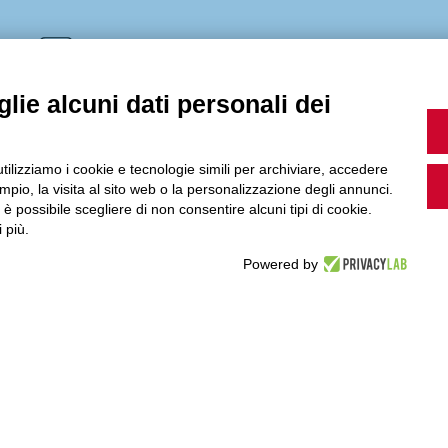
MultiMedia
lie alcuni dati personali dei
Guarda i nostri video, storie e webinar.
utilizziamo i cookie e tecnologie simili per archiviare, accedere
pio, la visita al sito web o la personalizzazione degli annunci.
, è possibile scegliere di non consentire alcuni tipi di cookie.
 più.
Powered by
Accedi a Youtube
Seguici sui nostri canali social: