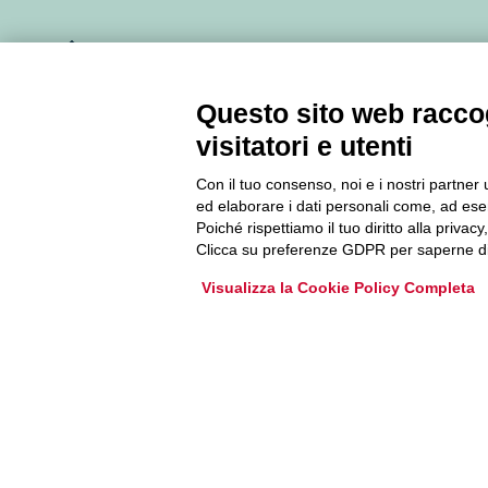
Newsletter
Questo sito web raccog
Accedi o iscriviti alla nostra Newsletter Legacoop
visitatori e utenti
Informazioni per restare sempre aggiornati sul
mondo della cooperazione.
Con il tuo consenso, noi e i nostri partner 
ed elaborare i dati personali come, ad esem
Poiché rispettiamo il tuo diritto alla privacy
Iscriviti
Clicca su preferenze GDPR per saperne di
Visualizza la Cookie Policy Completa
Archivio Newsletter