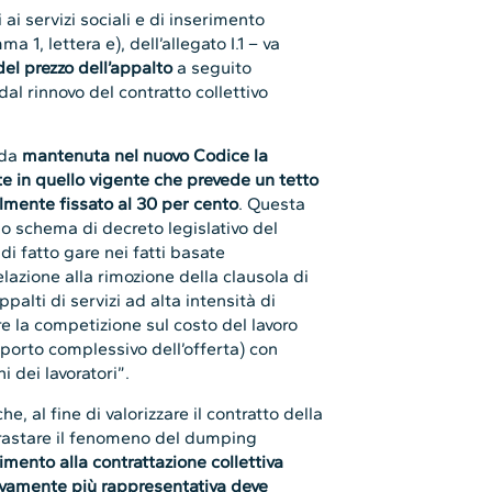
 ai servizi sociali e di inserimento
a 1, lettera e), dell’allegato I.1 – va
el prezzo dell’appalto
a seguito
al rinnovo del contratto collettivo
ada
mantenuta nel nuovo Codice la
te in quello vigente che prevede un tetto
mente fissato al 30 per cento
. Questa
Lo schema di decreto legislativo del
di fatto gare nei fatti basate
lazione alla rimozione della clausola di
ppalti di servizi ad alta intensità di
e la competizione sul costo del lavoro
porto complessivo dell’offerta) con
i dei lavoratori”.
e, al fine di valorizzare il contratto della
trastare il fenomeno del dumping
rimento alla contrattazione collettiva
tivamente più rappresentativa deve