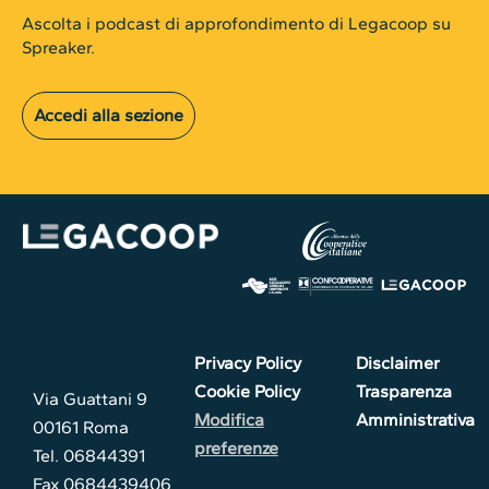
Ascolta i podcast di approfondimento di Legacoop su
Spreaker.
Accedi alla sezione
Privacy Policy
Disclaimer
Cookie Policy
Trasparenza
Via Guattani 9
Modifica
Amministrativa
00161 Roma
preferenze
Tel. 06844391
Fax 0684439406