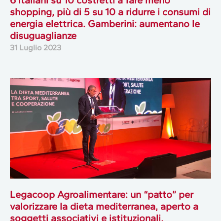
6 italiani su 10 costretti a fare meno
shopping, più di 5 su 10 a ridurre i consumi di
energia elettrica. Gamberini: aumentano le
disuguaglianze
31 Luglio 2023
Legacoop Agroalimentare: un “patto” per
valorizzare la dieta mediterranea, aperto a
soggetti associativi e istituzionali,