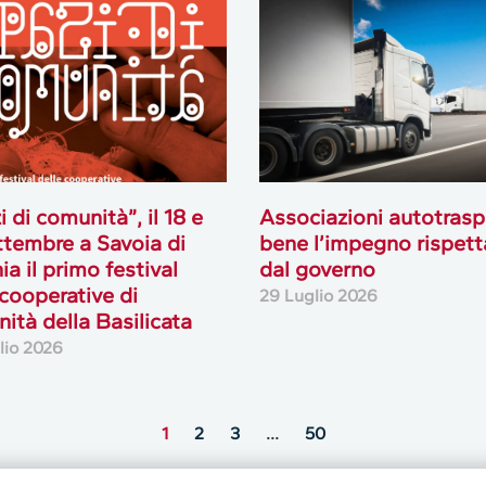
i di comunità”, il 18 e
Associazioni autotrasp
ttembre a Savoia di
bene l’impegno rispett
ia il primo festival
dal governo
 cooperative di
29 Luglio 2026
ità della Basilicata
lio 2026
1
2
3
…
50