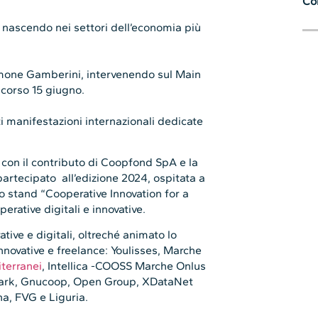
Con
 nascendo nei settori dell’economia più
imone Gamberini, intervenendo sul Main
corso 15 giugno.
i manifestazioni internazionali dedicate
on il contributo di Coopfond SpA e la
artecipato all’edizione 2024, ospitata a
o stand “Cooperative Innovation for a
erative digitali e innovative.
ive e digitali, oltreché animato lo
nnovative e freelance: Youlisses, Marche
terranei
, Intellica -COOSS Marche Onlus
xtark, Gnucoop, Open Group, XDataNet
na, FVG e Liguria.