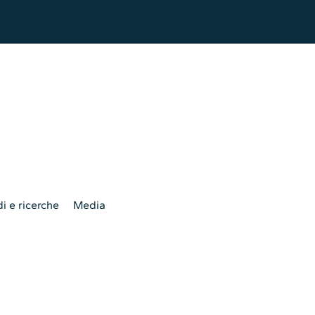
i e ricerche
Media