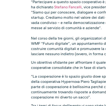
“Partecipare a questo spazio cooperativo è 
ha dichiarato
Stefano Fancelli
, vice preside
“Siamo qui per conoscere, dialogare e conf
startup. Crediamo molto nel valore dei dati
vada condiviso – e nella democratizzazione 
messe al servizio di comunità e aziende”.
Nel corso della tre giorni, gli organizzatori
WMF “Futuro digitale”, un appuntamento ded
costruire comunità digitali e promuovere la 
lasciare nessuno indietro (ovvero, in forma 
Un obiettivo sfidante per affrontare il quale
cooperative consolidate che in fase di start
“La cooperazione è lo spazio giusto dove sp
della cooperativa Hypernova Piero Tagliapie
parte di cooperazione è bellissima perché
continuamente trovando risposte a domande
cooperazione mi diverto un sacco”.
Tra i temi di focus dell’evento vi sono stat