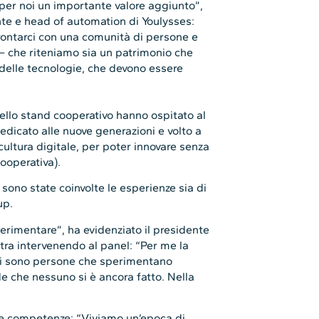
per noi un importante valore aggiunto”,
nte e head of automation di Youlysses:
rontarci con una comunità di persone e
 – che riteniamo sia un patrimonio che
delle tecnologie, che devono essere
 dello stand cooperativo hanno ospitato al
icato alle nuove generazioni e volto a
cultura digitale, per poter innovare senza
cooperativa).
 sono state coinvolte le esperienze sia di
up.
erimentare”, ha evidenziato il presidente
tra intervenendo al panel: “Per me la
 ci sono persone che sperimentano
 che nessuno si è ancora fatto. Nella
e le competenze: “Viviamo un’epoca di