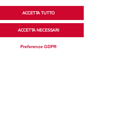
ACCETTA TUTTO
Ascolta i podcast di approfondimento di Legacoop
su Spreaker.
ACCETTA NECESSARI
Preferenze GDPR
Accedi alla sezione
Privacy Policy
Disclaimer
Cookie Policy
Trasparenza
Modifica preferenze
Amministrativa