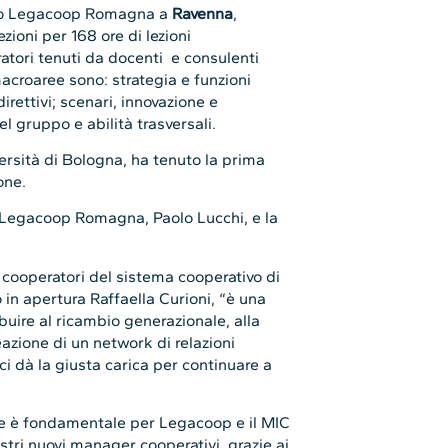
esso Legacoop Romagna a
Ravenna
,
zioni per 168 ore di lezioni
ratori tenuti da docenti e consulenti
acroaree sono: strategia e funzioni
rettivi; scenari, innovazione e
del gruppo e abilità trasversali.
ersità di Bologna, ha tenuto la prima
one.
di Legacoop Romagna, Paolo Lucchi, e la
cooperatori del sistema cooperativo di
in apertura Raffaella Curioni, “è una
buire al ricambio generazionale, alla
eazione di un network di relazioni
i dà la giusta carica per continuare a
ne è fondamentale per Legacoop e il MIC
stri nuovi manager cooperativi, grazie ai