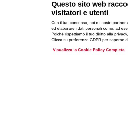
Questo sito web raccog
Accedi o iscriviti alla nostra Newsletter Legacoop
visitatori e utenti
Informazioni per restare sempre aggiornati sul
mondo della cooperazione.
Con il tuo consenso, noi e i nostri partner 
ed elaborare i dati personali come, ad esem
Poiché rispettiamo il tuo diritto alla privacy
Iscriviti
Clicca su preferenze GDPR per saperne di
Visualizza la Cookie Policy Completa
Archivio Newsletter
Via Guattani 9 00161 Roma
Tel. 06844391
Fax 0684439406
E-mail
info@legacoop.coop