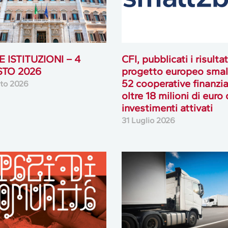
 ISTITUZIONI – 4
CFI, pubblicati i risultat
TO 2026
progetto europeo smal
52 cooperative finanzia
to 2026
oltre 18 milioni di euro 
investimenti attivati
31 Luglio 2026