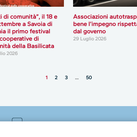
i di comunità”, il 18 e
Associazioni autotrasp
ttembre a Savoia di
bene l’impegno rispett
ia il primo festival
dal governo
 cooperative di
29 Luglio 2026
ità della Basilicata
lio 2026
1
2
3
…
50
MultiMedia