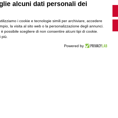
lie alcuni dati personali dei
Guarda i nostri video, storie e webinar.
utilizziamo i cookie e tecnologie simili per archiviare, accedere
pio, la visita al sito web o la personalizzazione degli annunci.
, è possibile scegliere di non consentire alcuni tipi di cookie.
 più.
Accedi a Youtube
Powered by
Seguici sui nostri canali social: