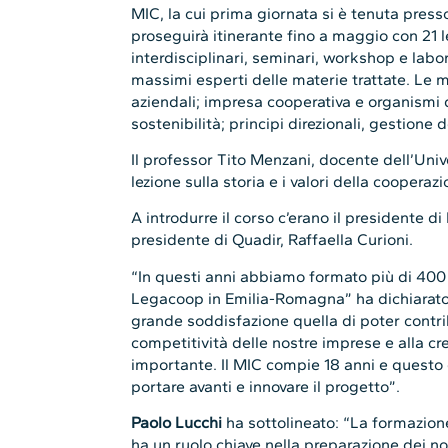
MIC, la cui prima giornata si è tenuta pr
proseguirà itinerante fino a maggio con 21 le
interdisciplinari, seminari, workshop e labo
massimi esperti delle materie trattate. Le m
aziendali; impresa cooperativa e organismi di
sostenibilità; principi direzionali, gestione 
Il professor Tito Menzani, docente dell’Univ
lezione sulla storia e i valori della cooperazi
A introdurre il corso c’erano il presidente 
presidente di Quadir, Raffaella Curioni.
“In questi anni abbiamo formato più di 400 
Legacoop in Emilia-Romagna” ha dichiarato 
grande soddisfazione quella di poter contri
competitività delle nostre imprese e alla cr
importante. Il MIC compie 18 anni e questo c
portare avanti e innovare il progetto”.
Paolo Lucchi
ha sottolineato: “La formazio
ha un ruolo chiave nella preparazione dei no