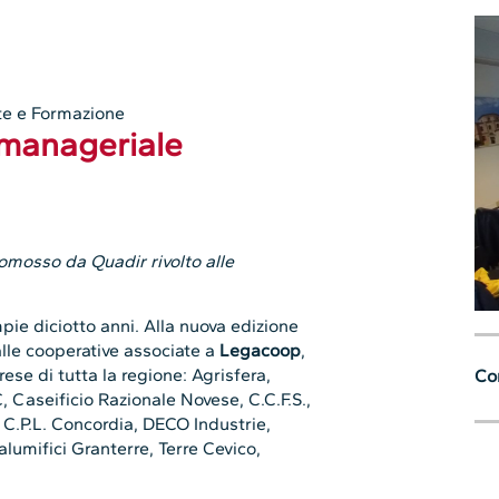
ete e Formazione
 manageriale
romosso da Quadir rivolto alle
ie diciotto anni. Alla nuova edizione
lle cooperative associate a
Legacoop
,
ese di tutta la regione: Agrisfera,
Con
, Caseificio Razionale Novese, C.C.F.S.,
 C.P.L. Concordia, DECO Industrie,
lumifici Granterre, Terre Cevico,