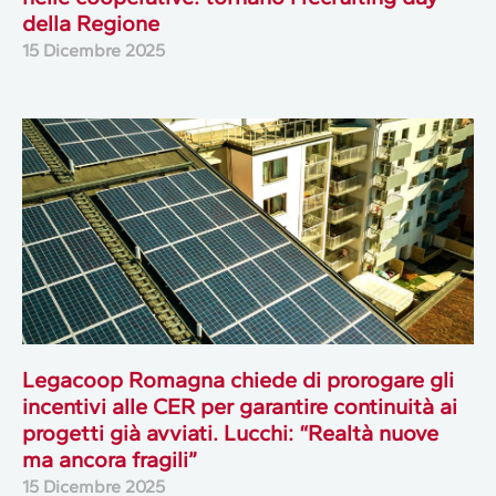
della Regione
15 Dicembre 2025
Legacoop Romagna chiede di prorogare gli
incentivi alle CER per garantire continuità ai
progetti già avviati. Lucchi: “Realtà nuove
ma ancora fragili”
15 Dicembre 2025