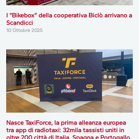
I “Bikebox” della cooperativa Biclò arrivano a
Scandicci
10 Ottobre 2025
Nasce TaxiForce, la prima alleanza europea
tra app di radiotaxi: 32mila tassisti uniti in
oltre 200 città di Italia, Spagna e Portogallo