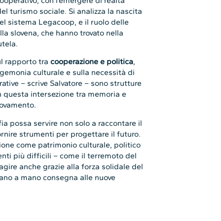
cooperativo, con l’emergere di realtà
 del turismo sociale. Si analizza la nascita
 del sistema Legacoop, e il ruolo delle
lla slovena, che hanno trovato nella
tela.
l rapporto tra
cooperazione e politica
,
’egemonia culturale e sulla necessità di
rative – scrive Salvatore – sono strutture
n questa intersezione tra memoria e
novamento.
ia possa servire non solo a raccontare il
rnire strumenti per progettare il futuro.
zione come patrimonio culturale, politico
ti più difficili – come il terremoto del
agire anche grazie alla forza solidale del
mano a mano consegna alle nuove