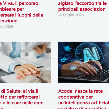
 Viva, il percorso
siglato l’accordo tra le
bleare per
principali associazioni
ersare i luoghi della
10 Luglio 2026
erazione
lio 2026
 di Salute: al via il
Acoda, nasce la rete
tto per rafforzare il
cooperativa per
o alle cure nelle aree
un’intelligenza artificia
ne
sociale e democratica