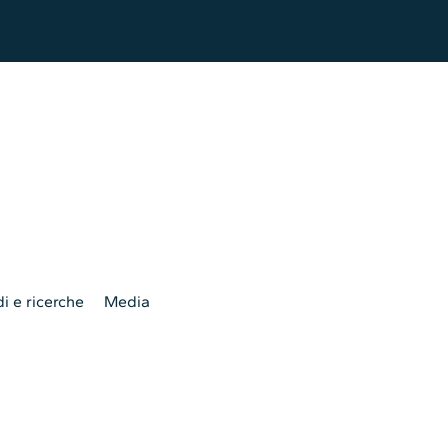
i e ricerche
Media