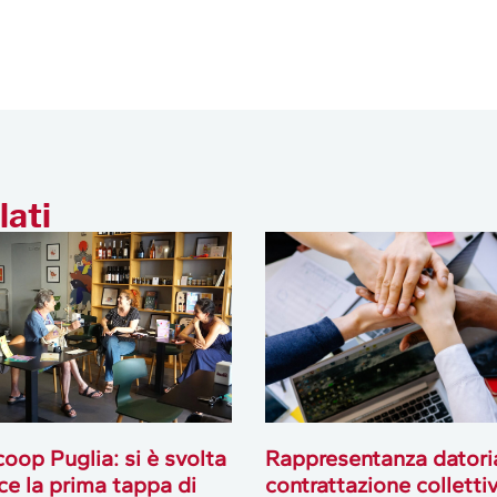
lati
oop Puglia: si è svolta
Rappresentanza datori
ce la prima tappa di
contrattazione collettiv