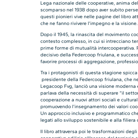
Lega nazionale delle cooperative, anima de
scomparso nel 1938 dopo aver subito perse
questi pionieri vive nelle pagine del libro at
che ne fanno rivivere l’impegno e la visione.
Dopo il 1945, la rinascita del movimento co
contesto complesso, in cui si intrecciano ten
prime forme di mutualità intercooperativa. 
decisivo della Federcoop friulana, e succes
favorire processi di aggregazione, professi
Tra i protagonisti di questa stagione spicca
presidente della Federcoop friulana, che ne
Legacoop Fvg, lanciò una visione moderna 
parlava della necessità di superare “il setto
cooperazione a nuovi attori sociali e culturali,
promuovendo l’insegnamento dei valori coope
Un approccio inclusivo e programmatico che 
legati allo sviluppo sostenibile e alla filiera 
Il libro attraversa poi le trasformazioni degl