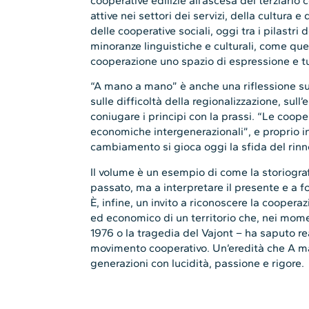
cooperative edilizie all’ascesa del terziario 
attive nei settori dei servizi, della cultura e
delle cooperative sociali, oggi tra i pilastri
minoranze linguistiche e culturali, come que
cooperazione uno spazio di espressione e tu
“A mano a mano” è anche una riflessione su
sulle difficoltà della regionalizzazione, sull
coniugare i principi con la prassi. “Le coope
economiche intergenerazionali”, e proprio i
cambiamento si gioca oggi la sfida del rin
Il volume è un esempio di come la storiograf
passato, ma a interpretare il presente e a fo
È, infine, un invito a riconoscere la coopera
ed economico di un territorio che, nei momen
1976 o la tragedia del Vajont – ha saputo re
movimento cooperativo. Un’eredità che A 
generazioni con lucidità, passione e rigore.