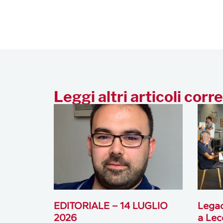
Leggi altri articoli corre
EDITORIALE – 14 LUGLIO
Legac
2026
a Lec