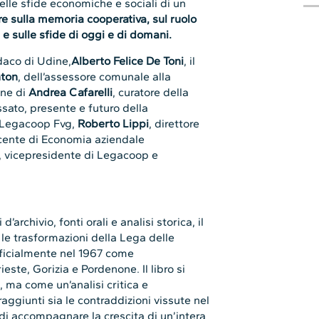
elle sfide economiche e sociali di un
ere sulla memoria cooperativa, sul ruolo
 e sulle sfide di oggi e di domani.
daco di Udine,
Alberto Felice De Toni
, il
nton
, dell’assessore comunale alla
one di
Andrea Cafarelli
, curatore della
ssato, presente e futuro della
 Legacoop Fvg,
Roberto Lippi
, direttore
cente di Economia aziendale
, vicepresidente di Legacoop e
archivio, fonti orali e analisi storica, il
 le trasformazioni della Lega delle
ufficialmente nel 1967 come
ste, Gorizia e Pordenone. Il libro si
 ma come un’analisi critica e
 raggiunti sia le contraddizioni vissute nel
di accompagnare la crescita di un’intera