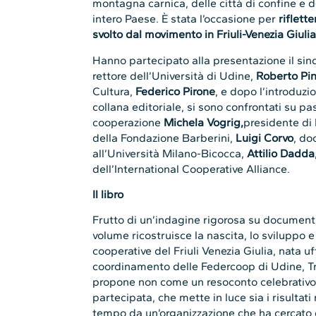
montagna carnica, delle città di confine e d
intero Paese. È stata l’occasione per
riflett
svolto dal movimento in Friuli-Venezia Giulia
Hanno partecipato alla presentazione il sin
rettore dell’Università di Udine,
Roberto Pi
Cultura,
Federico Pirone
, e dopo l’introduzi
collana editoriale, si sono confrontati su pa
cooperazione
Michela Vogrig,
presidente di
della Fondazione Barberini,
Luigi Corvo
, do
all’Università Milano-Bicocca,
Attilio Dadda
dell’International Cooperative Alliance.
Il libro
Frutto di un’indagine rigorosa su documenti d’
volume ricostruisce la nascita, lo sviluppo e
cooperative del Friuli Venezia Giulia, nata 
coordinamento delle Federcoop di Udine, Trie
propone non come un resoconto celebrativo,
partecipata, che mette in luce sia i risultati
tempo da un’organizzazione che ha cercato 