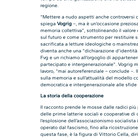
regione.
“Mettere a nudo aspetti anche controversi d
spiega
Vogrig
–, ma è un’occasione preziosa
memoria collettiva”, sottolineando il valor
sul futuro e come strumento per restituire 
sacrificata a letture ideologiche o mainstrea
diventa anche una “dichiarazione d’identit
Fvg e un richiamo all’orgoglio di apparten
partecipato e intergenerazionale”. Vogrig m
lavoro, “mai autoreferenziale – conclude –. I
sulla memoria e sull’attualità del modello c
democratica e intergenerazionale alle sfide
La storia della cooperazione
Il racconto prende le mosse dalle radici pi
delle prime latterie sociali e cooperative 
l’esplosione dell’associazionismo socialista
operato dal fascismo, fino alla ricostruzio
questa fase, è la figura di Vittorio Cella, d