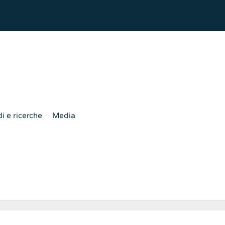
i e ricerche
Media