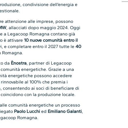
roduzione, condivisione dell’energia e
estionale.
are attenzione alle imprese, possono
 MW
, allacciati dopo maggio 2024. Oggi
iate a Legacoop Romagna contano già
vo è attivare
10 nuove comunità entro il
, e completare entro il 2027 tutte le
40
in Romagna.
ato da
Ènostra
, partner di Legacoop
i comunità energetiche. Grazie a una
nità energetiche possono accedere
a rinnovabile al 100% che premia i
, consentendo ai soci di beneficiare di
 coincidono con la produzione locale.
alle comunità energetiche un processo
piegato
Paolo Lucchi
ed
Emiliano Galanti
,
 Legacoop Romagna.