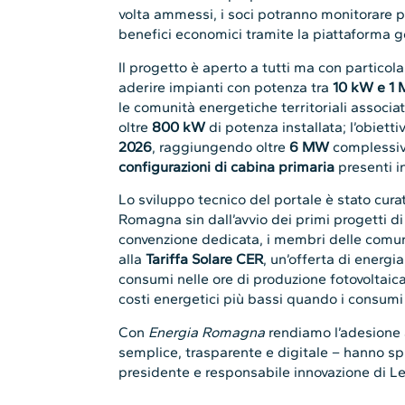
volta ammessi, i soci potranno monitorare p
benefici economici tramite la piattaforma g
Il progetto è aperto a tutti ma con particol
aderire impianti con potenza tra
10 kW e 1
le comunità energetiche territoriali assoc
oltre
800 kW
di potenza installata; l’obietti
2026
, raggiungendo oltre
6 MW
complessivi
configurazioni di cabina primaria
presenti 
Lo sviluppo tecnico del portale è stato cur
Romagna sin dall’avvio dei primi progetti d
convenzione dedicata, i membri delle comu
alla
Tariffa Solare CER
, un’offerta di energi
consumi nelle ore di produzione fotovoltaica
costi energetici più bassi quando i consumi
Con
Energia Romagna
rendiamo l’adesione 
semplice, trasparente e digitale – hanno s
presidente e responsabile innovazione di