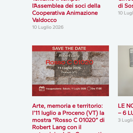
l’Assemblea dei soci della
di So
Cooperativa Animazione
10 Lug
Valdocco
10 Luglio 2026
Arte, memoria e territorio:
LE N
l’11 luglio a Proceno (VT) la
– 6 
mostra “Rosso C 01020” di
3 Lugl
Robert Lang con il