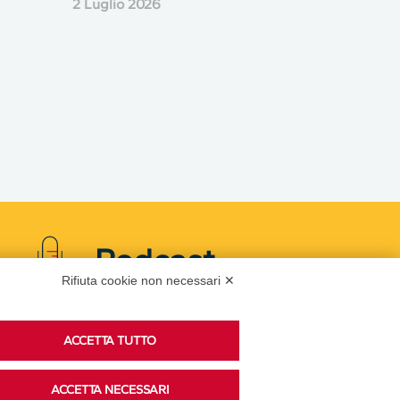
2 Luglio 2026
Podcast
Rifiuta cookie non necessari ✕
Ascolta i podcast di approfondimento di Legacoop
ACCETTA TUTTO
su Spreaker.
ACCETTA NECESSARI