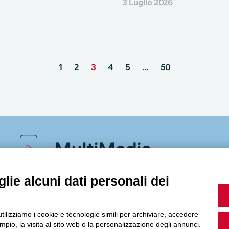
3 Luglio 2026
1
2
3
4
5
…
50
MultiMedia
lie alcuni dati personali dei
Guarda i nostri video, storie e webinar.
utilizziamo i cookie e tecnologie simili per archiviare, accedere
pio, la visita al sito web o la personalizzazione degli annunci.