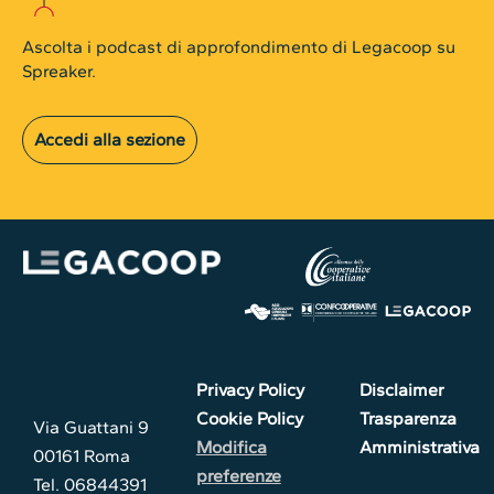
Ascolta i podcast di approfondimento di Legacoop su
Spreaker.
Accedi alla sezione
Privacy Policy
Disclaimer
Cookie Policy
Trasparenza
Via Guattani 9
Modifica
Amministrativa
00161 Roma
preferenze
Tel. 06844391