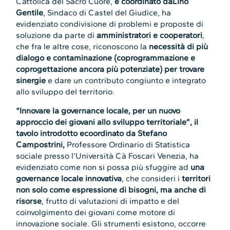
Cattolica del Sacro Cuore,
e coordinato daLino
Gentile
, Sindaco di Castel del Giudice, ha
evidenziato condivisione di problemi e proposte di
soluzione da parte di
amministratori e cooperatori
,
che fra le altre cose, riconoscono la
necessità di più
dialogo e contaminazione (coprogrammazione e
coprogettazione ancora più potenziate) per trovare
sinergie
e dare un contributo congiunto e integrato
allo sviluppo del territorio.
“Innovare la governance locale, per un nuovo
approccio dei giovani allo sviluppo territoriale”, il
tavolo introdotto ecoordinato da Stefano
Campostrini,
Professore Ordinario di Statistica
sociale presso l’Università Cà Foscari Venezia, ha
evidenziato come non si possa più sfuggire ad
una
governance locale innovativa
, che consideri i
territori
non solo come espressione di bisogni, ma anche di
risorse
, frutto di valutazioni di impatto e del
coinvolgimento dei giovani come motore di
innovazione sociale. Gli strumenti esistono, occorre