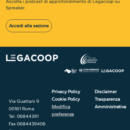
Ascolta i podcast di approfondimento di Legacoop su
Spreaker.
Accedi alla sezione
Privacy Policy
Disclaimer
Cookie Policy
Trasparenza
Via Guattani 9
Modifica
Amministrativa
00161 Roma
preferenze
Tel. 06844391
Fax 0684439406