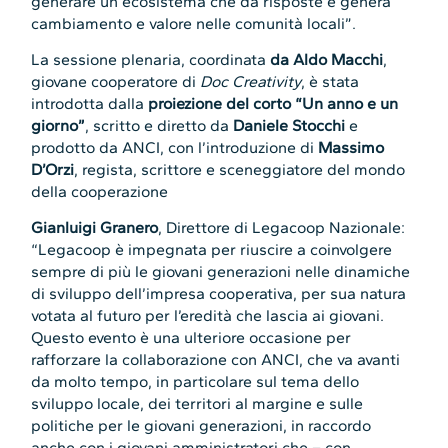
generare un ecosistema che dà risposte e genera
cambiamento e valore nelle comunità locali”.
La sessione plenaria, coordinata
da Aldo Macchi
,
giovane cooperatore di
Doc Creativity
, è stata
introdotta dalla
proiezione del corto “Un anno e un
giorno”
, scritto e diretto da
Daniele Stocchi
e
prodotto da ANCI, con l’introduzione di
Massimo
D’Orzi
, regista, scrittore e sceneggiatore del mondo
della cooperazione
Gianluigi Granero
, Direttore di Legacoop Nazionale:
“Legacoop è impegnata per riuscire a coinvolgere
sempre di più le giovani generazioni nelle dinamiche
di sviluppo dell’impresa cooperativa, per sua natura
votata al futuro per l’eredità che lascia ai giovani.
Questo evento è una ulteriore occasione per
rafforzare la collaborazione con ANCI, che va avanti
da molto tempo, in particolare sul tema dello
sviluppo locale, dei territori al margine e sulle
politiche per le giovani generazioni, in raccordo
anche con i giovani amministratori che – con