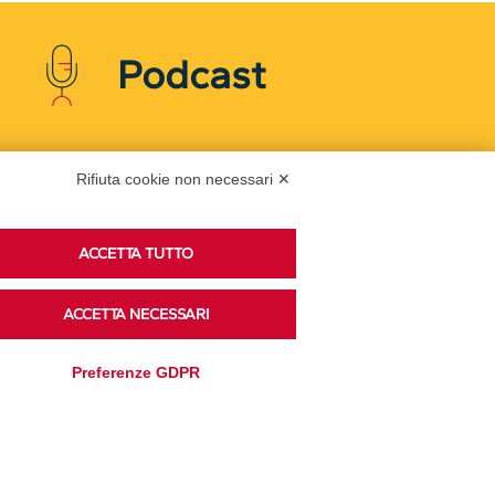
Podcast
Ascolta i podcast di approfondimento di Legacoop
Rifiuta cookie non necessari ✕
su Spreaker.
ACCETTA TUTTO
Accedi alla sezione
ACCETTA NECESSARI
Preferenze GDPR