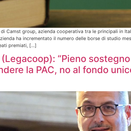
 Camst group, azienda cooperativa tra le principali in Italia
l’azienda ha incrementato il numero delle borse di studio me
eati premiati, […]
 (Legacoop): “Pieno sostegno a
re la PAC, no al fondo unico, 