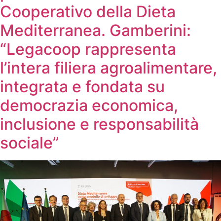
Cooperativo della Dieta
Mediterranea. Gamberini:
“Legacoop rappresenta
l’intera filiera agroalimentare,
integrata e fondata su
democrazia economica,
inclusione e responsabilità
sociale”