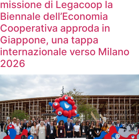
missione di Legacoop la
Biennale dell’Economia
Cooperativa approda in
Giappone, una tappa
internazionale verso Milano
2026